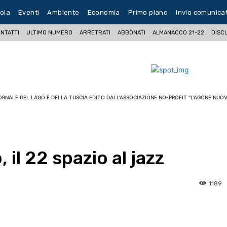
ola
Eventi
Ambiente
Economia
Primo piano
Invio comunica
NTATTI
ULTIMO NUMERO
ARRETRATI
ABBÒNATI
ALMANACCO 21-22
DISC
ORNALE DEL LAGO E DELLA TUSCIA EDITO DALL'ASSOCIAZIONE NO-PROFIT "L'AGONE NUOV
il 22 spazio al jazz
1189
pp
Facebook
Pinterest
Linkedin