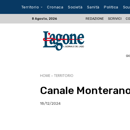
Territorio
Cronaca
Società
Sanità
Politica
Scu
REDAZIONE
SCRIVICI
CO
8 Agosto, 2026
GI
HOME
TERRITORIO
Canale Monterano, 
18/12/2024
E-mail
X
WhatsA