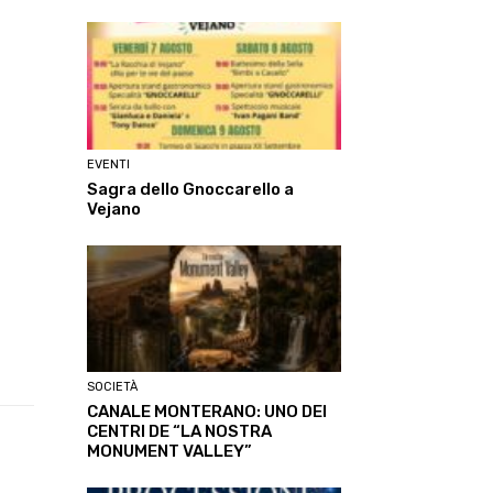
EVENTI
Sagra dello Gnoccarello a
Vejano
SOCIETÀ
CANALE MONTERANO: UNO DEI
CENTRI DE “LA NOSTRA
MONUMENT VALLEY”
Linkedin
ReddIt
Tumblr
Te