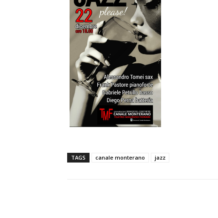
TAGS
canale monterano
jazz
E-mail
Condividere