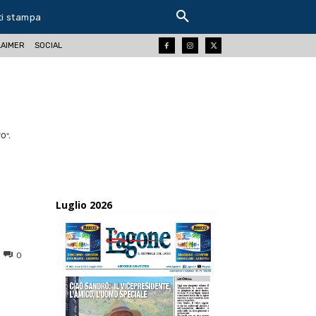
ti stampa
LAIMER
SOCIAL
O".
Luglio 2026
0
ReddIt
Tumblr
Telegram
Viber