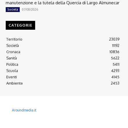
manutenzione e la tutela della Quercia di Largo Almunecar
07/08/2026
Società
CATEGORIE
Territorio
23039
Società
11192
Cronaca
10836
Sanità
5622
Politica
5411
Scuola
4293
Eventi
4145
Ambiente
2453
© 2022 Copyright All Rights reserved.
L'AGONE NUOVO - Associazione non lucrativa - C.F. 97316940580
Aroundmedia.it
Disclaimer
Ultimo Numero
Abbònati
Arretrati
Alma