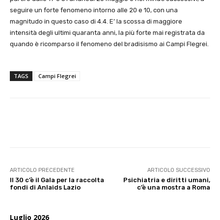
seguire un forte fenomeno intorno alle 20 e 10, con una
magnitudo in questo caso di 4.4. E’ la scossa di maggiore
intensità degli ultimi quaranta anni, la più forte mai registrata da
quando è ricomparso il fenomeno del bradisismo ai Campi Flegrei.
TAGS
Campi Flegrei
E-mail
X
WhatsApp
Face
ARTICOLO PRECEDENTE
ARTICOLO SUCCESSIVO
Il 30 c’è il Gala per la raccolta
Psichiatria e diritti umani,
fondi di Anlaids Lazio
c’è una mostra a Roma
Luglio 2026