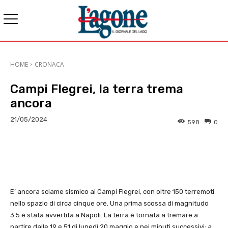
HOME
CRONACA
Campi Flegrei, la terra trema
ancora
21/05/2024
598
0
E-mail
X
WhatsApp
Face
E’ ancora sciame sismico ai Campi Flegrei, con oltre 150 terremoti
nello spazio di circa cinque ore. Una prima scossa di magnitudo
3.5 è stata avvertita a Napoli. La terra è tornata a tremare a
partire dalle 19 e 51 di lunedì 20 maggio e nei minuti successivi; a