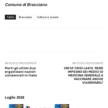
Comune di Bracciano
TAGS
Bracciano
Cultura e scuola
E-mail
X
WhatsApp
Face
ARTICOLO PRECEDENTE
ARTICOLO SUCCESSIVO
Morti gli ultimi due
UNITA’ CRISI LAZIO, ‘BENE
ergastolani nazisti
IMPEGNO DEI MEDICI DI
condannati in Italia
MEDICINA GENERALE A
VACCINARE ANCHE
VULNERABILI’
Luglio 2026