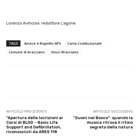
Lorenzo Avincola redattore L’agone
TAGS
Amore é Rispetto APS
Carta Costituzionale
comune di bracciano
Unuci Bracciano
E-mail
X
WhatsApp
Face
ARTICOLO PRECEDENTE
ARTICOLO SUCCESSIVO
“Apertura delle Iscrizioni ai
“Suoni nel Bosco”: quando la
Corsi di BLSD – Basic Life
musica ritrova il ritmo
Support and Defibrillation,
segreto della natura
riconosciuti da ARES 118