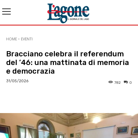
HOME
EVENTI
Bracciano celebra il referendum
del ’46: una mattinata di memoria
e democrazia
31/05/2026
782
0
E-mail
X
WhatsApp
Face