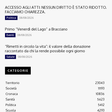
ACCESSO AGLI ATTI: NESSUN DIRITTO È STATO RIDOTTO.
FACCIAMO CHIAREZZA.
08/08/2026
Politica
Primo “Venerdì del Lago” a Bracciano
08/08/2026
Eventi
“Rimetti in circolo la vita”: il valore della donazione
raccontato da chi la rende possibile ogni giorno
08/08/2026
Salute
CATEGORIE
Territorio
23043
Società
11193
Cronaca
10836
Sanità
5623
Politica
5412
Scuola
4293