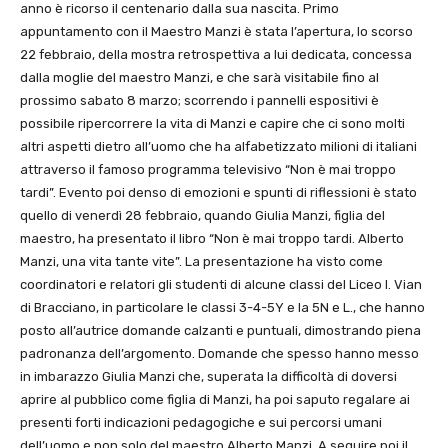
anno è ricorso il centenario dalla sua nascita. Primo
appuntamento con il Maestro Manzi è stata l’apertura, lo scorso
22 febbraio, della mostra retrospettiva a lui dedicata, concessa
dalla moglie del maestro Manzi, e che sarà visitabile fino al
prossimo sabato 8 marzo; scorrendo i pannelli espositivi è
possibile ripercorrere la vita di Manzi e capire che ci sono molti
altri aspetti dietro all’uomo che ha alfabetizzato milioni di italiani
attraverso il famoso programma televisivo “Non è mai troppo
tardi”. Evento poi denso di emozioni e spunti di riflessioni è stato
quello di venerdì 28 febbraio, quando Giulia Manzi, figlia del
maestro, ha presentato il libro “Non è mai troppo tardi. Alberto
Manzi, una vita tante vite”. La presentazione ha visto come
coordinatori e relatori gli studenti di alcune classi del Liceo I. Vian
di Bracciano, in particolare le classi 3-4-5Y e la 5N e L., che hanno
posto all’autrice domande calzanti e puntuali, dimostrando piena
padronanza dell’argomento. Domande che spesso hanno messo
in imbarazzo Giulia Manzi che, superata la difficoltà di doversi
aprire al pubblico come figlia di Manzi, ha poi saputo regalare ai
presenti forti indicazioni pedagogiche e sui percorsi umani
dell’uomo e non solo del maestro Alberto Manzi. A seguire poi il