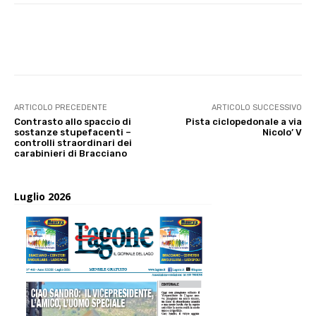
E-mail
X
WhatsApp
Face
ARTICOLO PRECEDENTE
ARTICOLO SUCCESSIVO
Contrasto allo spaccio di
Pista ciclopedonale a via
sostanze stupefacenti –
Nicolo’ V
controlli straordinari dei
carabinieri di Bracciano
Luglio 2026