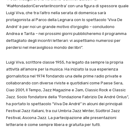
‘#laMondadoriCerveteriIncontra
’ con una figura di spessore quale
Luigi Viva, che tra l’altro nella serata di domenica sarà
protagonista al Parco della Legnara con lo spettacolo ‘Viva De
André’ è per noi un grande motivo d’orgoglio – concludono
Andrea e Tarita – nei prossimi giorni pubblicheremo il programma
dettagliato degli incontri letterari: vi aspettiamo numerosi per
perdersi nel meraviglioso mondo dei libri”.
Luigi Viva, scrittore classe 1955, ha legato da sempre la propria
attività all’amore per la musica. Ha iniziato la sua esperienza
giornalistica nel 1974 fondando una delle prime radio private e
collaborando con diverse riviste e quotidiani come Paese Sera,
Ciao 2001, Il Tempo, Jazz Magazine e Jam, Classic Rock e Classic
Jazz. Socio fondatore della “Fondazione Fabrizio De André Onlus”,
ha portato lo spettacolo “Viva De André” in alcuni dei principali
Festival Jazz italiani, tra cui Umbria Jazz Winter, Südtirol Jazz
Festival, Ascona Jazz. La partecipazione alle presentazioni
letterarie è come sempre libera e gratuita per tutti.