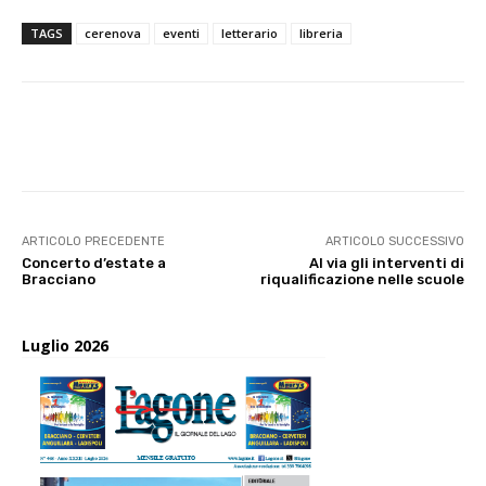
TAGS
cerenova
eventi
letterario
libreria
E-mail
X
WhatsApp
Face
ARTICOLO PRECEDENTE
ARTICOLO SUCCESSIVO
Concerto d’estate a
Al via gli interventi di
Bracciano
riqualificazione nelle scuole
Luglio 2026