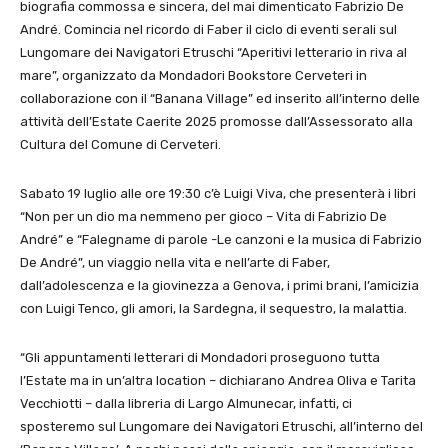
biografia commossa e sincera, del mai dimenticato Fabrizio De
André. Comincia nel ricordo di Faber il ciclo di eventi serali sul
Lungomare dei Navigatori Etruschi “Aperitivi letterario in riva al
mare”, organizzato da Mondadori Bookstore Cerveteri in
collaborazione con il “Banana Village” ed inserito all’interno delle
attività dell’Estate Caerite 2025 promosse dall’Assessorato alla
Cultura del Comune di Cerveteri.
Sabato 19 luglio alle ore 19:30 c’è Luigi Viva, che presenterà i libri
“Non per un dio ma nemmeno per gioco – Vita di Fabrizio De
André” e “Falegname di parole -Le canzoni e la musica di Fabrizio
De André”, un viaggio nella vita e nell’arte di Faber,
dall’adolescenza e la giovinezza a Genova, i primi brani, l’amicizia
con Luigi Tenco, gli amori, la Sardegna, il sequestro, la malattia.
“Gli appuntamenti letterari di Mondadori proseguono tutta
l’Estate ma in un’altra location – dichiarano Andrea Oliva e Tarita
Vecchiotti – dalla libreria di Largo Almunecar, infatti, ci
sposteremo sul Lungomare dei Navigatori Etruschi, all’interno del