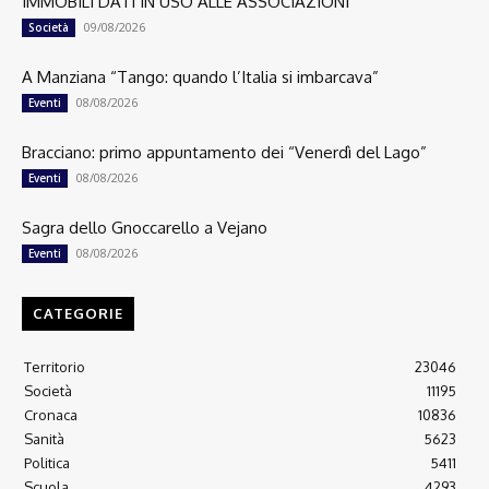
IMMOBILI DATI IN USO ALLE ASSOCIAZIONI
09/08/2026
Società
A Manziana “Tango: quando l’Italia si imbarcava”
08/08/2026
Eventi
Bracciano: primo appuntamento dei “Venerdì del Lago”
08/08/2026
Eventi
Sagra dello Gnoccarello a Vejano
08/08/2026
Eventi
CATEGORIE
Territorio
23046
Società
11195
Cronaca
10836
Sanità
5623
Politica
5411
Scuola
4293