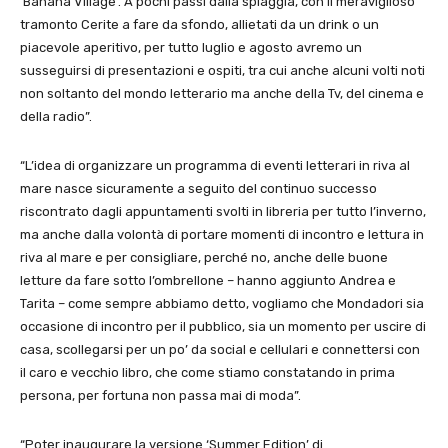
‘Banana Village’. A pochi passi dalla spiaggia, con il meraviglioso
tramonto Cerite a fare da sfondo, allietati da un drink o un
piacevole aperitivo, per tutto luglio e agosto avremo un
susseguirsi di presentazioni e ospiti, tra cui anche alcuni volti noti
non soltanto del mondo letterario ma anche della Tv, del cinema e
della radio”.
“L’idea di organizzare un programma di eventi letterari in riva al
mare nasce sicuramente a seguito del continuo successo
riscontrato dagli appuntamenti svolti in libreria per tutto l’inverno,
ma anche dalla volontà di portare momenti di incontro e lettura in
riva al mare e per consigliare, perché no, anche delle buone
letture da fare sotto l’ombrellone – hanno aggiunto Andrea e
Tarita – come sempre abbiamo detto, vogliamo che Mondadori sia
occasione di incontro per il pubblico, sia un momento per uscire di
casa, scollegarsi per un po’ da social e cellulari e connettersi con
il caro e vecchio libro, che come stiamo constatando in prima
persona, per fortuna non passa mai di moda”.
“Poter inaugurare la versione ‘Summer Edition’ di