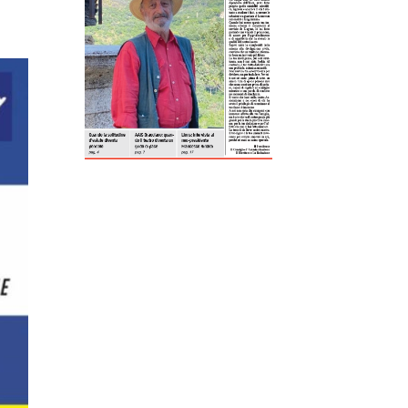
ReddIt
Tumblr
Telegram
Viber