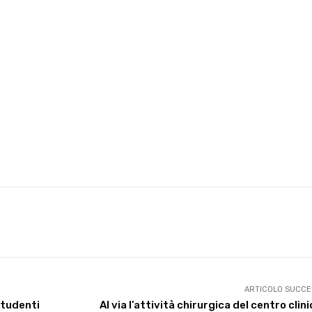
X
WhatsApp
Facebook
Pinterest
ARTICOLO SUCCE
 studenti
Al via l’attività chirurgica del centro clini