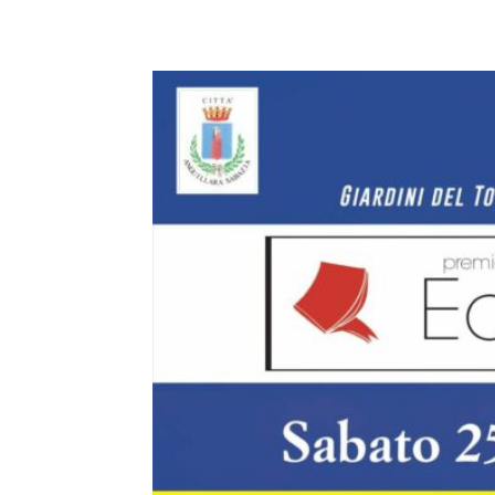
E-mail
X
WhatsA