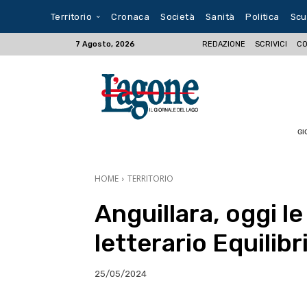
Territorio
Cronaca
Società
Sanità
Politica
Scu
REDAZIONE
SCRIVICI
CO
7 Agosto, 2026
GI
HOME
TERRITORIO
Anguillara, oggi l
letterario Equilibr
25/05/2024