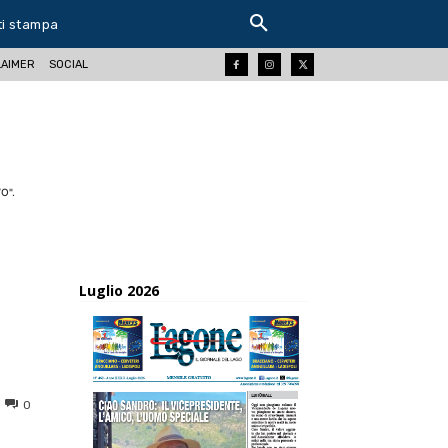
ti stampa
LAIMER
SOCIAL
O".
Luglio 2026
0