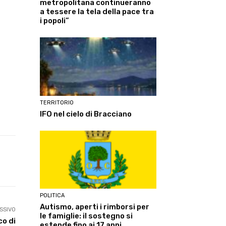
metropolitana continueranno
a tessere la tela della pace tra
i popoli”
TERRITORIO
IFO nel cielo di Bracciano
Linkedin
ReddIt
Tumblr
Te
POLITICA
Autismo, aperti i rimborsi per
SSIVO
le famiglie: il sostegno si
co di
estende fino ai 17 anni