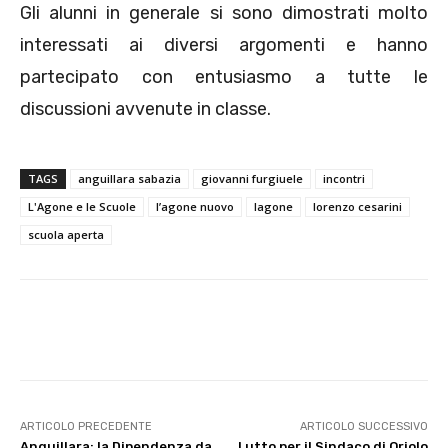
Gli alunni in generale si sono dimostrati molto
interessati ai diversi argomenti e hanno
partecipato con entusiasmo a tutte le
discussioni avvenute in classe.
TAGS
anguillara sabazia
giovanni furgiuele
incontri
L'Agone e le Scuole
l’agone nuovo
lagone
lorenzo cesarini
scuola aperta
E-mail
X
WhatsApp
Face
ARTICOLO PRECEDENTE
ARTICOLO SUCCESSIVO
Anguillara: la Dipendenza da
Lutto per il Sindaco di Oriolo