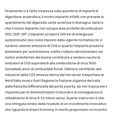
Finalmente si è fatta chiarezza sulla questione di impianti di
digestione anaerobica, il nostro impianto infatti, non prevede lo
spandimento del digestato come avveniva in Romagna, tanto è
che il nostro impianto non occupa aree protette da coltivazioni
DOC, DOP, IGP. L’impianto: produrrà 200 kw di energia per
autoconsumo così come imposto dalla vigente normativa né vi
saranno ulteriori emissioni di CO2 in quanto l’impianto produrrà
biometano per autotrazione, inoltre l’utilizzo del biometano nei
motori endotermici del bacino contribuirà a rendere neutre le
emissioni di CO2 equivalenti alla combustione di circa 1500
tonnellate anno di combustibili fossili. Ulteriore contributo alla
riduzione della CO2 emessa deriva dal non dover trasportare al
Nord Italia ovvero fuori Regione la frazione organica derivata
dalla Raccolta Differenziata del porta a porta. da non trascurare il
risparmio per le Amministrazioni Comunali e di conseguenza la
cittadinanza di circa € 1,5 milioni annui. Quanto sopra non è che
una stringata sintesi delle ricadute di un investimento innovativo
che riguarda la Green Economy. In merito proponiamo un incontro