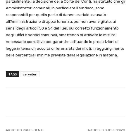
parzialmente, la decisione della Corte dei Conti, ha statuito che gli
Amministratori comunali, in particolare il Sindaco, sono
responsabili per quella parte di danno erariale, causato
all’Amministrazione di appartenenza, per non aver vigilato, ai
sensi degli articoli 50 e 54 del Tuel, sul corretto funzionamento
degli uffici e servizi comunali, omettendo di attivare le misure
necessarie correttive per garantire, attuando le prescrizioni di
legge in tema di raccolta differenziata dei rifiuti, il raggiungimento
delle percentuali minime previste dalla legislazione in materia.
TAGS
cerveteri
E-mail
X
WhatsApp
Face
ARTICOLO PRECEDENTE
ARTICOLO SUCCESSIVO