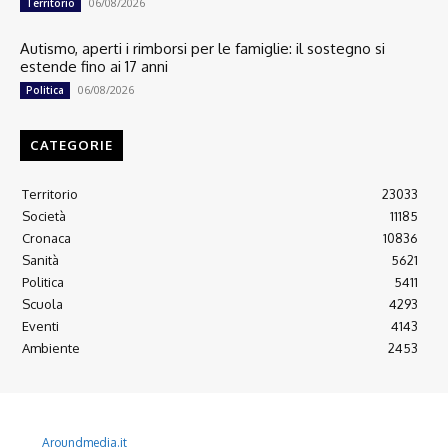
06/08/2026
Territorio
Autismo, aperti i rimborsi per le famiglie: il sostegno si
estende fino ai 17 anni
06/08/2026
Politica
CATEGORIE
Territorio
23033
Società
11185
Cronaca
10836
Sanità
5621
Politica
5411
Scuola
4293
Eventi
4143
Ambiente
2453
© 2022 Copyright All Rights reserved.
L'AGONE NUOVO - Associazione non lucrativa - C.F. 97316940580
Aroundmedia.it