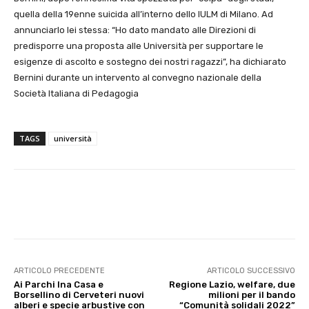
quella della 19enne suicida all’interno dello IULM di Milano. Ad
annunciarlo lei stessa: “Ho dato mandato alle Direzioni di
predisporre una proposta alle Università per supportare le
esigenze di ascolto e sostegno dei nostri ragazzi”, ha dichiarato
Bernini durante un intervento al convegno nazionale della
Società Italiana di Pedagogia
TAGS
università
E-mail
X
WhatsApp
Face
ARTICOLO PRECEDENTE
ARTICOLO SUCCESSIVO
Ai Parchi Ina Casa e
Regione Lazio, welfare, due
Borsellino di Cerveteri nuovi
milioni per il bando
alberi e specie arbustive con
“Comunità solidali 2022”