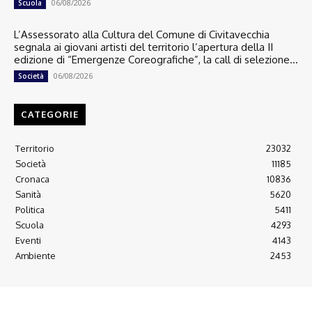
06/08/2026
Scuola
L’Assessorato alla Cultura del Comune di Civitavecchia
segnala ai giovani artisti del territorio l’apertura della II
edizione di “Emergenze Coreografiche”, la call di selezione...
06/08/2026
Società
CATEGORIE
Territorio
23032
Società
11185
Cronaca
10836
Sanità
5620
Politica
5411
Scuola
4293
Eventi
4143
Ambiente
2453
© 2022 Copyright All Rights reserved.
L'AGONE NUOVO - Associazione non lucrativa - C.F. 97316940580