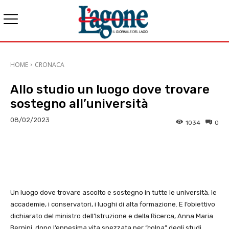
HOME
CRONACA
Allo studio un luogo dove trovare
sostegno all’università
08/02/2023
1034
0
E-mail
X
WhatsApp
Face
Un luogo dove trovare ascolto e sostegno in tutte le università, le
accademie, i conservatori, i luoghi di alta formazione. E l’obiettivo
dichiarato del ministro dell’Istruzione e della Ricerca, Anna Maria
Bernini, dopo l’ennesima vita spezzata per “colpa” degli studi,