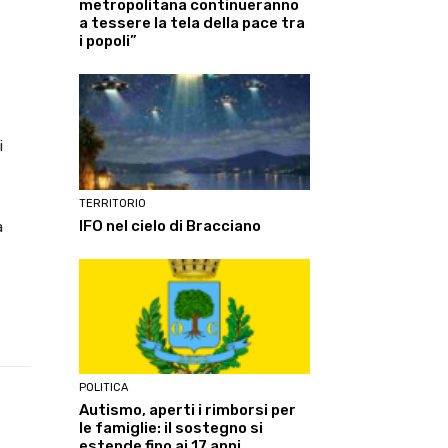
metropolitana continueranno
a tessere la tela della pace tra
i popoli”
i
TERRITORIO
IFO nel cielo di Bracciano
a
POLITICA
Autismo, aperti i rimborsi per
Linkedin
ReddIt
Tumblr
Te
le famiglie: il sostegno si
estende fino ai 17 anni