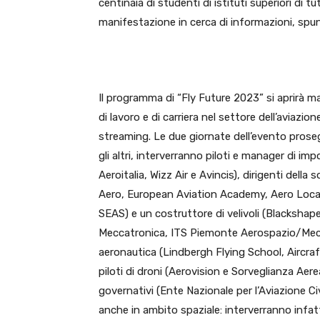
centinaia di studenti di istituti superiori di t
manifestazione in cerca di informazioni, spunt
Il programma di “Fly Future 2023” si aprirà 
di lavoro e di carriera nel settore dell’aviazi
streaming. Le due giornate dell’evento prose
gli altri, interverranno piloti e manager di i
Aeroitalia, Wizz Air e Avincis), dirigenti della
Aero, European Aviation Academy, Aero Locar
SEAS) e un costruttore di velivoli (Blackshape
Meccatronica, ITS Piemonte Aerospazio/Meccat
aeronautica (Lindbergh Flying School, Aircra
piloti di droni (Aerovision e Sorveglianza Aere
governativi (Ente Nazionale per l’Aviazione Civ
anche in ambito spaziale: interverranno infatt