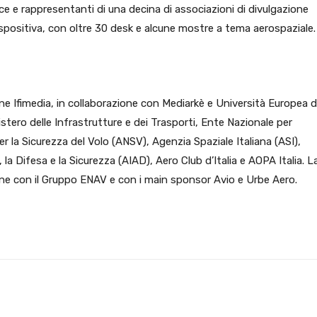
ce e rappresentanti di una decina di associazioni di divulgazione
spositiva, con oltre 30 desk e alcune mostre a tema aerospaziale.
e Ifimedia, in collaborazione con Mediarkè e Università Europea d
stero delle Infrastrutture e dei Trasporti, Ente Nazionale per
er la Sicurezza del Volo (ANSV), Agenzia Spaziale Italiana (ASI),
la Difesa e la Sicurezza (AIAD), Aero Club d’Italia e AOPA Italia. L
ne con il Gruppo ENAV e con i main sponsor Avio e Urbe Aero.
X
WhatsApp
Facebook
Pinterest