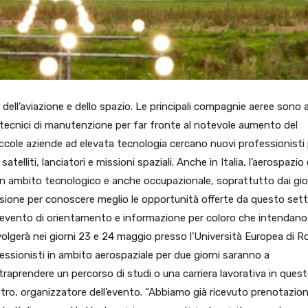
dell’aviazione e dello spazio. Le principali compagnie aeree sono 
o e tecnici di manutenzione per far fronte al notevole aumento del
ccole aziende ad elevata tecnologia cercano nuovi professionisti
atelliti, lanciatori e missioni spaziali. Anche in Italia, l’aerospazio 
in ambito tecnologico e anche occupazionale, soprattutto dai gio
ccasione per conoscere meglio le opportunità offerte da questo set
l’evento di orientamento e informazione per coloro che intendano
 svolgerà nei giorni 23 e 24 maggio presso l’Università Europea di 
fessionisti in ambito aerospaziale per due giorni saranno a
ntraprendere un percorso di studi o una carriera lavorativa in ques
tro, organizzatore dell’evento. “Abbiamo già ricevuto prenotazion