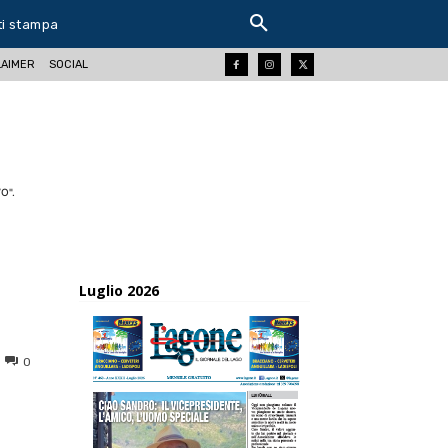
ti stampa
LAIMER
SOCIAL
O".
Luglio 2026
0
ReddIt
Tumblr
Telegram
Viber