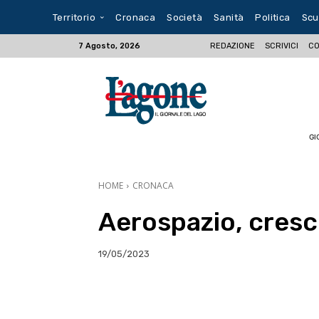
Territorio
Cronaca
Società
Sanità
Politica
Scu
REDAZIONE
SCRIVICI
CO
7 Agosto, 2026
GI
HOME
CRONACA
Aerospazio, cresco
19/05/2023
E-mail
X
WhatsA