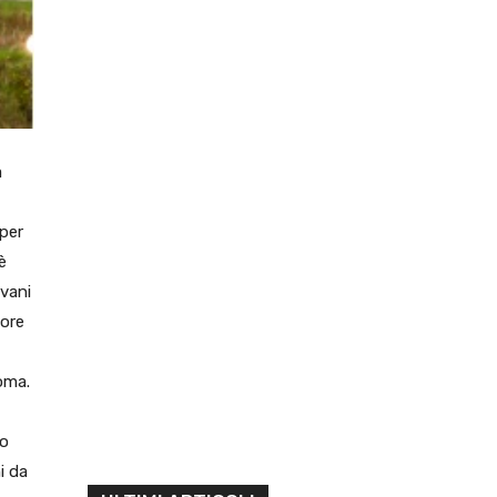
a
 per
è
vani
tore
Roma.
to
i da