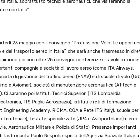
utta Italia, soprattutto tecnici e aeronautici, che visiteranno la
i e contatti”.
martedì 23 maggio con il convegno “Professione Volo. Le opportun
one e del trasporto aereo in Italia”, che sarà anche trasmesso in dire
guiranno poi con oltre 25 convegni, conferenze e tavole rotonde:
mportanti compagnie e società di lavoro aereo (come ITA Airways,
 società di gestione del traffico aereo (ENAV) e di scuole di volo (Ur
no e Aviomar), società di manutenzione aeronautica (Atitech e
). Ci saranno poi Istituti Tecnici Superiori (ITS Lombardia
ronica, ITS Puglia Aerospazio), istituti e reti di formazione
ft Engineering Academy, RICMA, COA e Rete ITS Italy), scuole per
a Territoriale), testate specializzate (JP4 e Avioportolano) e enti
ile, Aeronautica Militare e Polizia di Stato). Presenze importanti
i l’astronauta Paolo Nespoli, esperti dell’Agenzia Spaziale Italiana