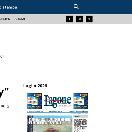
ti stampa
LAIMER
SOCIAL
O".
Luglio 2026
y”
0
ReddIt
Tumblr
Telegram
Viber