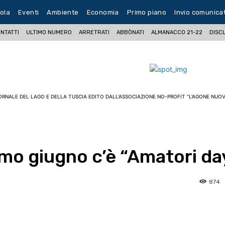
ola
Eventi
Ambiente
Economia
Primo piano
Invio comunica
NTATTI
ULTIMO NUMERO
ARRETRATI
ABBÒNATI
ALMANACCO 21-22
DISC
ORNALE DEL LAGO E DELLA TUSCIA EDITO DALL'ASSOCIAZIONE NO-PROFIT "L'AGONE NUOV
imo giugno c’è “Amatori da
874
pp
Facebook
Pinterest
Linkedin