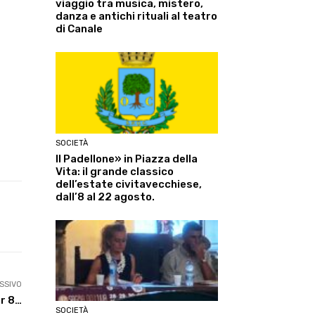
viaggio tra musica, mistero,
danza e antichi rituali al teatro
di Canale
SOCIETÀ
Il Padellone» in Piazza della
Vita: il grande classico
dell’estate civitavecchiese,
dall’8 al 22 agosto.
Linkedin
ReddIt
Tumblr
Te
SSIVO
er 8…
SOCIETÀ