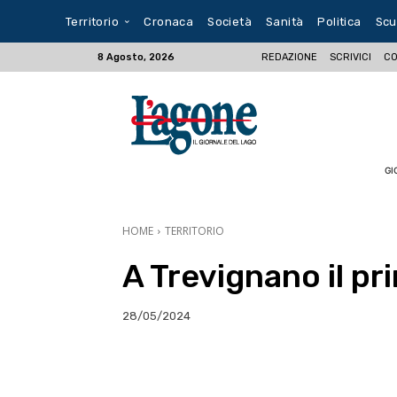
Territorio
Cronaca
Società
Sanità
Politica
Scu
REDAZIONE
SCRIVICI
CO
8 Agosto, 2026
GI
HOME
TERRITORIO
A Trevignano il pr
28/05/2024
E-mail
X
WhatsA