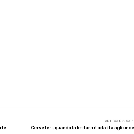
X
WhatsApp
Facebook
Pinterest
ARTICOLO SUCCE
ate
Cerveteri, quando la lettura è adatta agli und