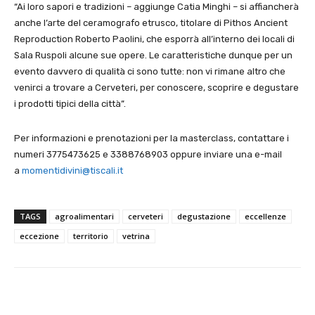
“Ai loro sapori e tradizioni – aggiunge Catia Minghi – si affiancherà
anche l’arte del ceramografo etrusco, titolare di Pithos Ancient
Reproduction Roberto Paolini, che esporrà all’interno dei locali di
Sala Ruspoli alcune sue opere. Le caratteristiche dunque per un
evento davvero di qualità ci sono tutte: non vi rimane altro che
venirci a trovare a Cerveteri, per conoscere, scoprire e degustare
i prodotti tipici della città”.
Per informazioni e prenotazioni per la masterclass, contattare i
numeri 3775473625 e 3388768903 oppure inviare una e-mail
a
momentidivini@tiscali.it
TAGS
agroalimentari
cerveteri
degustazione
eccellenze
eccezione
territorio
vetrina
E-mail
X
WhatsApp
Face