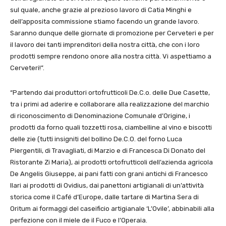
sul quale, anche grazie al prezioso lavoro di Catia Minghi e
dell’apposita commissione stiamo facendo un grande lavoro.
Saranno dunque delle giornate di promozione per Cerveteri e per
il lavoro dei tanti imprenditori della nostra città, che con i loro
prodotti sempre rendono onore alla nostra città. Vi aspettiamo a
Cerveteri!”.
“Partendo dai produttori ortofrutticoli De.C.o. delle Due Casette,
tra i primi ad aderire e collaborare alla realizzazione del marchio
di riconoscimento di Denominazione Comunale d’Origine, i
prodotti da forno quali tozzetti rosa, ciambelline al vino e biscotti
delle zie (tutti insigniti del bollino De.C.O. del forno Luca
Piergentili, di Travagliati, di Marzio e di Francesca Di Donato del
Ristorante Zi Maria), ai prodotti ortofrutticoli dell’azienda agricola
De Angelis Giuseppe, ai pani fatti con grani antichi di Francesco
Ilari ai prodotti di Ovidius, dai panettoni artigianali di un’attività
storica come il Café d’Europe, dalle tartare di Martina Sera di
Oritum ai formaggi del caseificio artigianale ‘L’Ovile’, abbinabili alla
perfezione con il miele de il Fuco e l’Operaia.