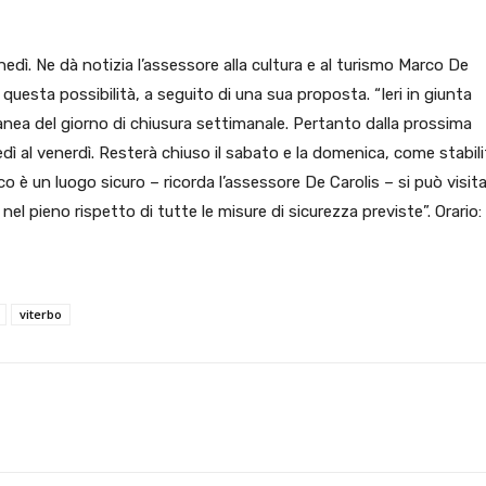
nedì. Ne dà notizia l’assessore alla cultura e al turismo Marco De
 questa possibilità, a seguito di una sua proposta. “Ieri in giunta
a del giorno di chiusura settimanale. Pertanto dalla prossima
dì al venerdì. Resterà chiuso il sabato e la domenica, come stabil
o è un luogo sicuro – ricorda l’assessore De Carolis – si può visita
nel pieno rispetto di tutte le misure di sicurezza previste”. Orario:
viterbo
X
WhatsApp
Facebook
Pinterest