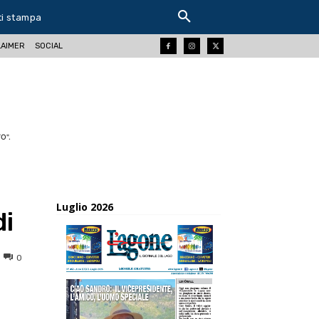
ti stampa
LAIMER
SOCIAL
O".
Luglio 2026
di
0
ReddIt
Tumblr
Telegram
Viber