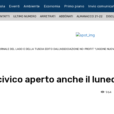
ola
Eventi
Ambiente
Economia
Primo piano
Invio comunica
NTATTI
ULTIMO NUMERO
ARRETRATI
ABBÒNATI
ALMANACCO 21-22
DISC
ORNALE DEL LAGO E DELLA TUSCIA EDITO DALL'ASSOCIAZIONE NO-PROFIT "L'AGONE NUOV
civico aperto anche il lune
964
pp
Facebook
Pinterest
Linkedin