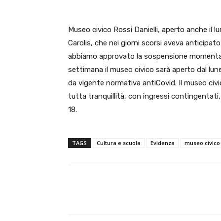
Museo civico Rossi Danielli, aperto anche il lu
Carolis, che nei giorni scorsi aveva anticipato
abbiamo approvato la sospensione momentane
settimana il museo civico sarà aperto dal lune
da vigente normativa antiCovid. Il museo civic
tutta tranquillità, con ingressi contingentati, 
18.
TAGS
Cultura e scuola
Evidenza
museo civico
E-mail
Condividere