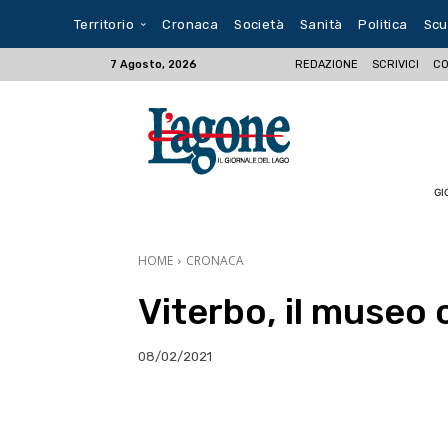
Territorio
Cronaca
Società
Sanità
Politica
Scu
REDAZIONE
SCRIVICI
CO
7 Agosto, 2026
GI
HOME
CRONACA
Viterbo, il museo 
08/02/2021
E-mail
X
WhatsA