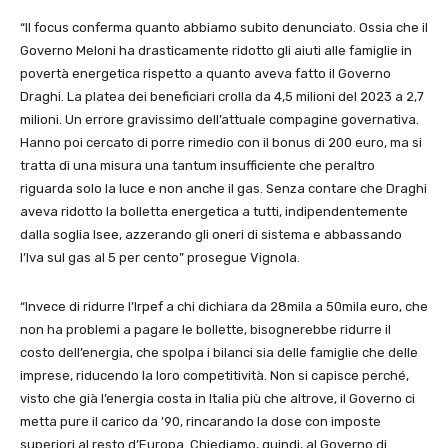
“Il focus conferma quanto abbiamo subito denunciato. Ossia che il
Governo Meloni ha drasticamente ridotto gli aiuti alle famiglie in
povertà energetica rispetto a quanto aveva fatto il Governo
Draghi. La platea dei beneficiari crolla da 4,5 milioni del 2023 a 2,7
milioni. Un errore gravissimo dell’attuale compagine governativa.
Hanno poi cercato di porre rimedio con il bonus di 200 euro, ma si
tratta di una misura una tantum insufficiente che peraltro
riguarda solo la luce e non anche il gas. Senza contare che Draghi
aveva ridotto la bolletta energetica a tutti, indipendentemente
dalla soglia Isee, azzerando gli oneri di sistema e abbassando
l’Iva sul gas al 5 per cento” prosegue Vignola.
“Invece di ridurre l’Irpef a chi dichiara da 28mila a 50mila euro, che
non ha problemi a pagare le bollette, bisognerebbe ridurre il
costo dell’energia, che spolpa i bilanci sia delle famiglie che delle
imprese, riducendo la loro competitività. Non si capisce perché,
visto che già l’energia costa in Italia più che altrove, il Governo ci
metta pure il carico da ’90, rincarando la dose con imposte
superiori al resto d’Europa. Chiediamo, quindi, al Governo di