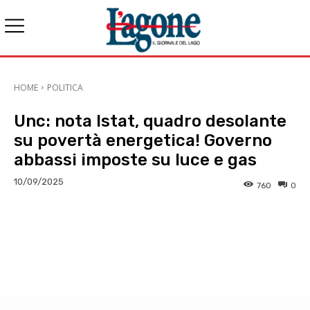
HOME
POLITICA
Unc: nota Istat, quadro desolante
su povertà energetica! Governo
abbassi imposte su luce e gas
10/09/2025
760
0
E-mail
X
WhatsApp
Face