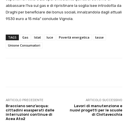
abbassare l’Iva sul gas e di ripristinare la soglia Isee introdotta da
Draghi per beneficiare dei bonus sociali, innalzandola dagli attuali
9530 euro a 15 mila” conclude Vignola.
TAGS
Gas
Istat
luce
Povertà energetica
tasse
Unione Consumatori
E-mail
X
WhatsApp
Face
ARTICOLO PRECEDENTE
ARTICOLO SUCCESSIVO
Bracciano senz’acqua:
Lavori di manutenzione e
cittadini esasperati dalle
nuovi progetti per le scuole
interruzioni continue di
di Civitavecchia
Acea Ato2