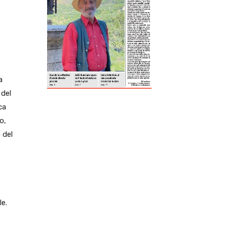
ReddIt
Tumblr
Telegram
Viber
a
 del
ca
o,
 del
le.