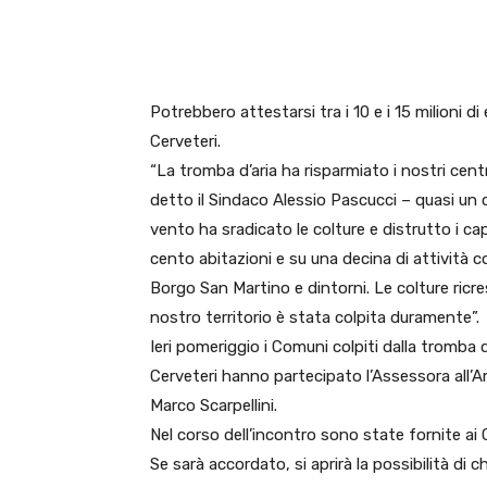
E-mail
X
WhatsA
Potrebbero attestarsi tra i 10 e i 15 milioni di
Cerveteri.
“La tromba d’aria ha risparmiato i nostri cen
detto il Sindaco Alessio Pascucci – quasi un ce
vento ha sradicato le colture e distrutto i c
cento abitazioni e su una decina di attività c
Borgo San Martino e dintorni. Le colture ricr
nostro territorio è stata colpita duramente”.
Ieri pomeriggio i Comuni colpiti dalla tromba 
Cerveteri hanno partecipato l’Assessora all’Am
Marco Scarpellini.
Nel corso dell’incontro sono state fornite ai C
Se sarà accordato, si aprirà la possibilità di 