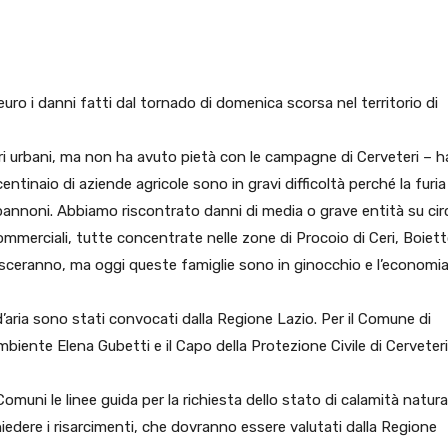
pp
Facebook
Pinterest
Linkedin
 euro i danni fatti dal tornado di domenica scorsa nel territorio di
tri urbani, ma non ha avuto pietà con le campagne di Cerveteri – h
ntinaio di aziende agricole sono in gravi difficoltà perché la furia
apannoni. Abbiamo riscontrato danni di media o grave entità su cir
ommerciali, tutte concentrate nelle zone di Procoio di Ceri, Boiett
esceranno, ma oggi queste famiglie sono in ginocchio e l’economia
d’aria sono stati convocati dalla Regione Lazio. Per il Comune di
biente Elena Gubetti e il Capo della Protezione Civile di Cerveteri
omuni le linee guida per la richiesta dello stato di calamità natura
chiedere i risarcimenti, che dovranno essere valutati dalla Regione