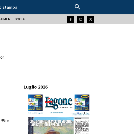
ti stampa
LAIMER
SOCIAL
O".
Luglio 2026
0