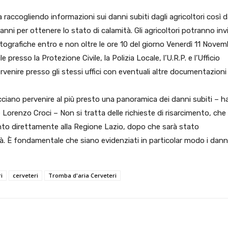
 raccogliendo informazioni sui danni subiti dagli agricoltori così 
anni per ottenere lo stato di calamità. Gli agricoltori potranno inv
grafiche entro e non oltre le ore 10 del giorno Venerdì 11 Novem
 presso la Protezione Civile, la Polizia Locale, l’U.R.P. e l’Ufficio
rvenire presso gli stessi uffici con eventuali altre documentazioni
cciano pervenire al più presto una panoramica dei danni subiti – h
 Lorenzo Croci – Non si tratta delle richieste di risarcimento, che
o direttamente alla Regione Lazio, dopo che sarà stato
. È fondamentale che siano evidenziati in particolar modo i dann
i
cerveteri
Tromba d'aria Cerveteri
X
WhatsApp
Facebook
Pinterest