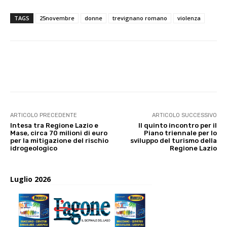
TAGS
25novembre
donne
trevignano romano
violenza
E-mail
X
WhatsApp
Face
ARTICOLO PRECEDENTE
ARTICOLO SUCCESSIVO
Intesa tra Regione Lazio e
Il quinto incontro per il
Mase, circa 70 milioni di euro
Piano triennale per lo
per la mitigazione del rischio
sviluppo del turismo della
idrogeologico
Regione Lazio
Luglio 2026