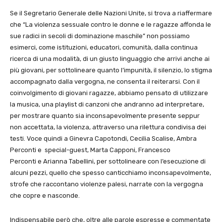
Se il Segretario Generale delle Nazioni Unite, si trova a riaffermare
che “La violenza sessuale contro le donne e le ragazze affonda le
sue radici in secoli di dominazione maschile” non possiamo
esimerci, come istituzioni, educatori, comunità, dalla continua
ricerca di una modalità, di un giusto linguaggio che arrivi anche ai
più giovani, per sottolineare quanto l’impunità, il silenzio, lo stigma
accompagnato dalla vergogna, ne consenta il reiterarsi. Con il
coinvolgimento di giovani ragazze, abbiamo pensato di utilizzare
la musica, una playlist di canzoni che andranno ad interpretare,
per mostrare quanto sia inconsapevolmente presente seppur
non accettata, la violenza, attraverso una rilettura condivisa dei
testi. Voce quindi a Ginevra Capotondi, Cecilia Scalise, Ambra
Perconti e special-guest, Marta Capponi, Francesco
Perconti e Arianna Tabellini, per sottolineare con l’esecuzione di
alcuni pezzi, quello che spesso canticchiamo inconsapevolmente,
strofe che raccontano violenze palesi, narrate con la vergogna
che copre e nasconde.
Indispensabile però che, oltre alle parole espresse e commentate