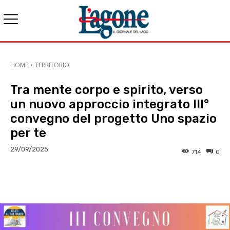
HOME
TERRITORIO
Tra mente corpo e spirito, verso
un nuovo approccio integrato III°
convegno del progetto Uno spazio
per te
29/09/2025
714
0
E-mail
X
WhatsApp
Face