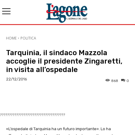
HOME
POLITICA
Tarquinia, il sindaco Mazzola
accoglie il presidente Zingaretti,
in visita all’ospedale
22/12/2016
868
0
E-mail
X
WhatsApp
Face
????????????????????????????????????
«L’ospedale di Tarquinia ha un futuro importante». Lo ha