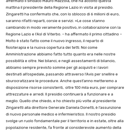
affermato il sindaco Mauro Mazzola, che ha accolto questa
mattina il presidente della Regione Lazio in visita al presidio.
Zingaretti ha confermato che, con lo sblocco di 6 milioni di euro,
saranno rifatti reparti, corsie e servizi. «Le cose stanno
cambiando in modo veramente positivo, in collaborazione con la
Regione Lazio e l’Asl di Viterbo. – ha affermato il primo cittadino –
Molto è stato fatto come il nuovo ingresso, il reparto di
fisioterapia e la nuova copertura dei tetti. Noi come
Amministrazione abbiamo fatto tutto quanto era nelle nostre
possibilità e oltre. Nei bilanci, e negli assestamenti di bilancio,
abbiamo sempre previsto somme per gli acquisti e i lavori
destinati all’ospedale, passando attraverso l’Avis per snellire e
sburocratizzare le procedure. Anche quest’anno metteremo a
disposizione risorse consistenti, oltre 100 mila euro, per comprare
attrezzature e arredi. Il presidio continuerà a funzionare e a
meglio. Quello che chiedo, e ho chiesto più volte al presidente
Zingaretti alla direttore Generale Daniela Donetti, è l’assunzione
di nuovo personale medico e infermieristico. Il nostro presidio
svolge un ruolo fondamentale per il territorio e in estate, oltre alla
popolazione residente, fa fronte al considerevole aumento della