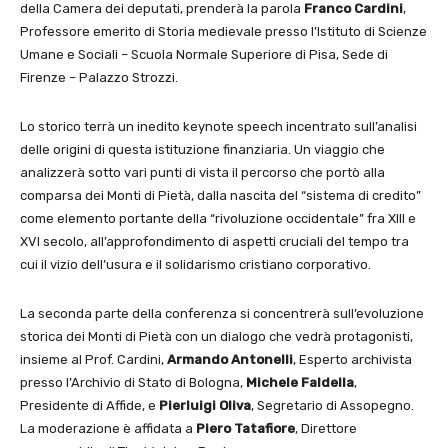
della Camera dei deputati, prenderà la parola
Franco Cardini
,
Professore emerito di Storia medievale presso l’Istituto di Scienze
Umane e Sociali – Scuola Normale Superiore di Pisa, Sede di
Firenze – Palazzo Strozzi.
Lo storico terrà un inedito keynote speech incentrato sull’analisi
delle origini di questa istituzione finanziaria. Un viaggio che
analizzerà sotto vari punti di vista il percorso che portò alla
comparsa dei Monti di Pietà, dalla nascita del “sistema di credito”
come elemento portante della “rivoluzione occidentale” fra XIII e
XVI secolo, all’approfondimento di aspetti cruciali del tempo tra
cui il vizio dell’usura e il solidarismo cristiano corporativo.
La seconda parte della conferenza si concentrerà sull’evoluzione
storica dei Monti di Pietà con un dialogo che vedrà protagonisti,
insieme al Prof. Cardini,
Armando Antonelli
, Esperto archivista
presso l’Archivio di Stato di Bologna,
Michele Faldella
,
Presidente di Affide, e
Pierluigi Oliva
, Segretario di Assopegno.
La moderazione è affidata a
Piero Tatafiore
, Direttore