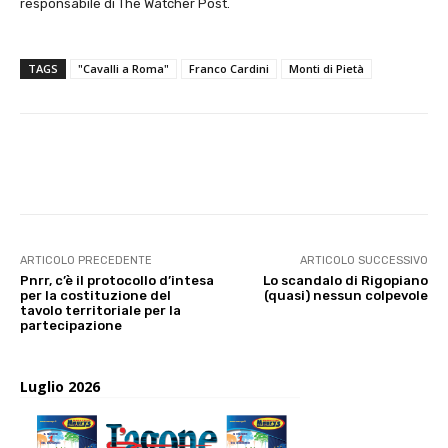
responsabile di The Watcher Post.
TAGS
"Cavalli a Roma"
Franco Cardini
Monti di Pietà
E-mail
X
WhatsApp
Face
ARTICOLO PRECEDENTE
ARTICOLO SUCCESSIVO
Pnrr, c’è il protocollo d’intesa
Lo scandalo di Rigopiano
per la costituzione del
(quasi) nessun colpevole
tavolo territoriale per la
partecipazione
Luglio 2026