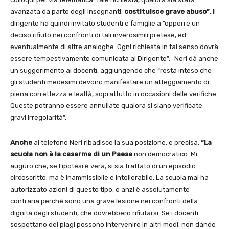
avanzata da parte degli insegnanti,
costituisce grave abuso”
. Il
dirigente ha quindi invitato studenti e famiglie a “opporre un
deciso rifiuto nei confronti di tali inverosimili pretese, ed
eventualmente di altre analoghe. Ogni richiesta in tal senso dovrà
essere tempestivamente comunicata al Dirigente”. Neri dà anche
un suggerimento ai docenti, aggiungendo che “resta inteso che
gli studenti medesimi devono manifestare un atteggiamento di
piena correttezza e lealtà, soprattutto in occasioni delle verifiche.
Queste potranno essere annullate qualora si siano verificate
gravi irregolarità”.
Anche
al telefono Neri ribadisce la sua posizione, e precisa:
“La
scuola non è la caserma di un Paese
non democratico. Mi
auguro che, se l’ipotesi è vera, si sia trattato di un episodio
circoscritto, ma è inammissibile e intollerabile. La scuola mai ha
autorizzato azioni di questo tipo, e anzi è assolutamente
contraria perché sono una grave lesione nei confronti della
dignità degli studenti, che dovrebbero rifiutarsi. Se i docenti
sospettano dei plagi possono intervenire in altri modi, non dando