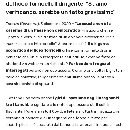
del liceo Torricelli. Il dirigente: “Stiamo
verificando, sarebbe un fatto gravissimo”
Faenza (Ravenna), 5 dicembre 2020
– “La scuola non è la
caserma di un Paese non democratico
. Mi auguro che, se
l’ipotesi è vera, si sia trattato di un episodio circoscritto. Ma è
inammissibile e intollerabile”. A parlare c osì è
il dirigente
scolastico del liceo Torricelli
di Faenza, informato di una
richiesta che un suo insegnante dell’istituto avrebbe fatto agli
studenti via webcam. La richiesta?
Far bendare i ragazzi
interrogati
perché non copiassero. C’erano una volta i bigliettini
nella calcolatrice, i suggerimenti dall’ultimo banco, le braccia
scarabocchiate di appunti.
E c’erano una volta anche
i giri di ispezione degli insegnanti
tra i banchi
, le sgridate e le note dopo essere stati colti in
flagrante. Poi è arrivato il Covid, e l’eterna lotta tra i ragazzi che
cercano di copiare e gli insegnanti che fanno di tutto per
impedirglielo si è spostata dal banco alla webcam. In questi mesi i