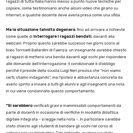
ragazzi di tutta Italia hanno messo a punto nuove tecniche per
copiare, come testimoniano anche alcuni video che girano su
internet, e qualche docente deve averla presa come una sfida.
Ma la situazione talvolta degenera
, fino ad arrivare a richieste
come quelle di
interrogare i ragazzi bendati
, davanti alla
webcam. Proprio questo sarebbe successo nei giorni scorsi al
liceo Torricelli Ballardini di Faenza: un insegnante avrebbe chiesto
ai ragazzi di mettersi una benda davanti agli occhi per rispondere
alle domande dell’interrogazione. Il condizionale è d’obbligo
perché il preside della scuola Luigi Neri precisa che “non siamo
certi, stiamo indagando”, ma l’ipotesi è abbastanza concreta da
averlo spinto a inviare a tutti gli alunni e agli insegnanti una nota
in cui viene condannato questo comportamento.
“Si sarebbero
verificati gravi e inammissibili comportamenti da
parte di docenti in occasione di verifiche in modalità didattica
digitale integrata – si legge nella nota –. In particolare sarebbe
stato chiesto agli studenti di bendare gli occhi nel corso di
colloqui per via telematica. Tale richiesta, qualora sia stata