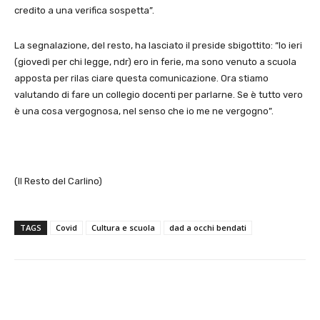
credito a una verifica sospetta”.
La segnalazione, del resto, ha lasciato il preside sbigottito: “Io ieri
(giovedì per chi legge, ndr) ero in ferie, ma sono venuto a scuola
apposta per rilas ciare questa comunicazione. Ora stiamo
valutando di fare un collegio docenti per parlarne. Se è tutto vero
è una cosa vergognosa, nel senso che io me ne vergogno”.
(Il Resto del Carlino)
TAGS
Covid
Cultura e scuola
dad a occhi bendati
E-mail
X
WhatsApp
Face