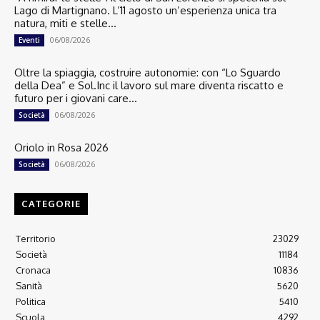
Lago di Martignano. L’11 agosto un’esperienza unica tra
natura, miti e stelle...
06/08/2026
Eventi
Oltre la spiaggia, costruire autonomie: con “Lo Sguardo
della Dea” e Sol.Inc il lavoro sul mare diventa riscatto e
futuro per i giovani care...
06/08/2026
Società
Oriolo in Rosa 2026
06/08/2026
Società
CATEGORIE
Territorio
23029
Società
11184
Cronaca
10836
Sanità
5620
Politica
5410
Scuola
4292