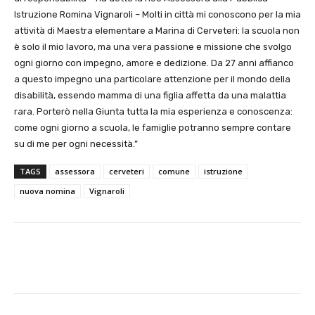
Istruzione Romina Vignaroli – Molti in città mi conoscono per la mia
attività di Maestra elementare a Marina di Cerveteri: la scuola non
è solo il mio lavoro, ma una vera passione e missione che svolgo
ogni giorno con impegno, amore e dedizione. Da 27 anni affianco
a questo impegno una particolare attenzione per il mondo della
disabilità, essendo mamma di una figlia affetta da una malattia
rara. Porterò nella Giunta tutta la mia esperienza e conoscenza:
come ogni giorno a scuola, le famiglie potranno sempre contare
su di me per ogni necessità.”
TAGS
assessora
cerveteri
comune
istruzione
nuova nomina
Vignaroli
E-mail
X
WhatsApp
Face