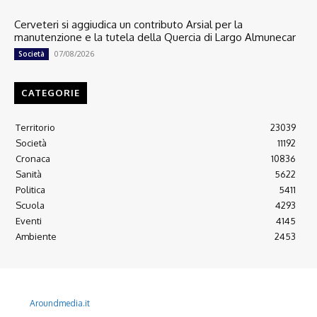
Cerveteri si aggiudica un contributo Arsial per la
manutenzione e la tutela della Quercia di Largo Almunecar
07/08/2026
Società
CATEGORIE
Territorio
23039
Società
11192
Cronaca
10836
Sanità
5622
Politica
5411
Scuola
4293
Eventi
4145
Ambiente
2453
© 2022 Copyright All Rights reserved.
L'AGONE NUOVO - Associazione non lucrativa - C.F. 97316940580
Aroundmedia.it