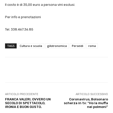
Il costo è di 35,00 euro a persona vini esclusi.
Per info e prenotazioni
Tel. 338.467.36.85
TAGS
Cultura e scuola
gAstronomica
Perseidi
roma
E-mail
X
WhatsApp
Face
ARTICOLO PRECEDENTE
ARTICOLO SUCCESSIVO
FRANCA VALERI, OVVERO UN
Coronavirus, Bolsonaro
SECOLO DI SPETTACOLO,
scherza in tv: “Ho la muffa
IRONIA E BUON GUSTO.
nei polmoni”