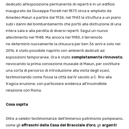
dedicato all’esposizione permanente di reperti è in un edificio
inaugurato da Giuseppe Fiorelli nel 1873 circa e ampliato da
Amedeo Maiuri a partire dal 1926; nel 1943 la struttura a un piano
subì i danni del bombardamento che portò alla distruzione di una
intera sala e alla perdita di diversi reperti. Seguì un nuovo
allestimento nel 1948. Ma ancora nel 1980, il terremoto
ne determinò nuovamente la chiusura per ben 36 anni e solo nel
2016, è stato possibile riaprirlo con ambienti dedicati ad
esposizioni temporanee. Ora è stato
completamente rinnovato
,
rievocando la prima concezione museale di Maiuri, per costituire
una sorta di percorso di introduzione alla visita degli scavi,
testimoniando come fosse la città dal IV secolo a.C. fino alla
tragica eruzione, con particolare evidenza all’inscindibile
relazione con Roma.
Cosa ospita
Oltre a celebri testimonianze dell’immenso patrimonio pompeiano,
come gli
affreschi della Casa del Bracciale d’oro
, gli
argenti