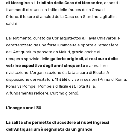
di Moregine
o il
triclinio della Casa del Menandro
, esposti i
frammenti di stucco in I stile delle fauces della Casa di
Orione, il tesoro di amuleti della Casa con Giardino, agli ultimi
calchi.
L’allestimento, curato da Cor arquitectos & Flavia Chiavaroli, è
caratterizzato da una forte luminosità e riporta all’atmosfera
dell’Antiquarium pensato da Maiuri, grazie anche al
recupero spaziale delle
gallerie originali
, al
restauro delle
vetrine espositive degli anni cinquanta
e a una loro
rivisitazione. L’organizzazione è stata a cura di Electa. A
disposizione dei visitatori,
11 sale
divise in sezioni (Prima di Roma,
Roma vs Pompei, Pompeis difficile est, Tota Italia,
A fundamentis reficere, L’ultimo giorno).
L’insegna anni ’50
La salita che permette di accedere ai nuovi ingressi
dell’Antiquarium è segnalata da un grande