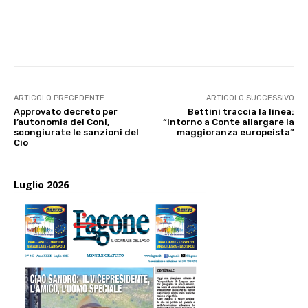
E-mail
X
WhatsApp
Face
ARTICOLO PRECEDENTE
ARTICOLO SUCCESSIVO
Approvato decreto per
Bettini traccia la linea:
l’autonomia del Coni,
“Intorno a Conte allargare la
scongiurate le sanzioni del
maggioranza europeista”
Cio
Luglio 2026