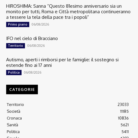
HIROSHIMA: Sanna “Questo 81esimo anniversario sia un
monito per tutti, Roma e Città metropolitana continueranno
a tessere la tela della pace tra i popoli”
06/08/2026
Primo piano
IFO nel cielo di Bracciano
06/08/2026
Territorio
Autismo, aperti i rimborsi per le famiglie: il sostegno si
estende fino ai 17 anni
06/08/2026
Politica
CATEGORIE
Territorio
23033
Società
11185
Cronaca
10836
Sanità
5621
Politica
5411