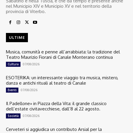
Sabatino e nella Tuscia, e che da tempo è presente anche
nel Municipio XIV e Municipio XV e nel territorio della
provincia di Viterbo.
ULTIME
Musica, comunità e penne all’arrabbiata: la tradizione del
Teatro Maurizio Fiorani di Canale Monterano continua
07/08/2026
Cultura
ESOTERIKA: un interessante viaggio tra musica, mistero,
danza e antichi rituali al teatro di Canale
07/08/2026
Eventi
Il Padellone» in Piazza della Vita: il grande classico
dell’estate civitavecchiese, dall’8 al 22 agosto.
07/08/2026
Società
Cerveteri si aggiudica un contributo Arsial per la