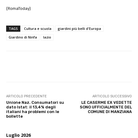
(RomaToday)
TAGS
Cultura e scuola
giardini più belli d'Europa
Giardino di Ninfa
lazio
E-mail
X
WhatsApp
Face
ARTICOLO PRECEDENTE
ARTICOLO SUCCESSIVO
Unione Naz. Consumatori su
LE CASERME EX VEDETTE
dato Istat: il 13,4% degli
SONO UFFICIALMENTE DEL
italiani ha problemi con le
COMUNE DI MANZIANA
bollette
Luglio 2026