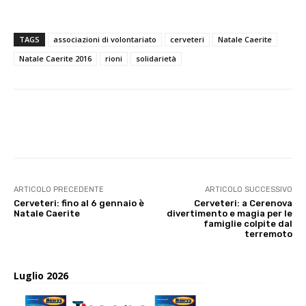
TAGS
associazioni di volontariato
cerveteri
Natale Caerite
Natale Caerite 2016
rioni
solidarietà
E-mail
X
WhatsApp
Face
ARTICOLO PRECEDENTE
ARTICOLO SUCCESSIVO
Cerveteri: fino al 6 gennaio è
Cerveteri: a Cerenova
Natale Caerite
divertimento e magia per le
famiglie colpite dal
terremoto
Luglio 2026