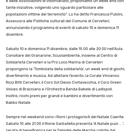
e delle Associazioni di volontariato, proponiamo un week end con
tante iniziative, volgendo uno sguardo particolare alle
popolazioni vittime del terremoto”. Lo ha detto Francesca Pulcini,
Assessora alle Politiche culturali del Comune di Cerveteri,
annunciando il programma di eventi di sabato 10 e domenica 11
dicembre.
Sabato 10 e domenica 11 dicembre, dalle 15.00 alle 20.00 nell’Aula
Consiliare del Granarone, Scuolambiente, insieme al Centro di
Solidarietà Cerveteri e la Pro Loco Marina di Cerveteri
propongono la ‘Tombolata della solidarietà’, un week end di giochi,
divertimento e musica. Ad allietare l’evento, la Corale Vincenzo
Ricci Bitti Cerveteri, il Coro Sol Diesis Civitavecchia, il Coro Green
Voices di Bracciano e l’Orchestra Banda Babele di Ladispoli.
Inoltre, ricchi premi per grandi e bambini e divertimento con
Babbo Natale.
Sempre nel weekend sono i Rioni i protagonisti del Natale Caerite.
Sabato 10 alle 21.00 il Rione Garbatella presenta ‘A Natale puoi … ’,
serata di beneficenza per le famiglie delle Marche colpite dal