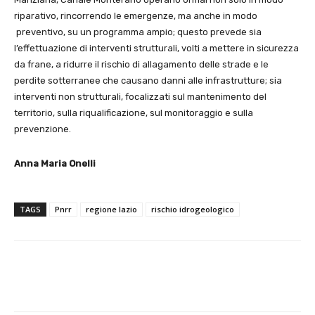
riparativo, rincorrendo le emergenze, ma anche in modo
preventivo, su un programma ampio; questo prevede sia
l’effettuazione di interventi strutturali, volti a mettere in sicurezza
da frane, a ridurre il rischio di allagamento delle strade e le
perdite sotterranee che causano danni alle infrastrutture; sia
interventi non strutturali, focalizzati sul mantenimento del
territorio, sulla riqualificazione, sul monitoraggio e sulla
prevenzione.
Anna Maria Onelli
TAGS
Pnrr
regione lazio
rischio idrogeologico
E-mail
X
WhatsApp
Face