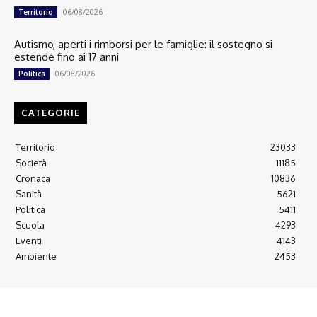
06/08/2026
Territorio
Autismo, aperti i rimborsi per le famiglie: il sostegno si
estende fino ai 17 anni
06/08/2026
Politica
CATEGORIE
Territorio
23033
Società
11185
Cronaca
10836
Sanità
5621
Politica
5411
Scuola
4293
Eventi
4143
Ambiente
2453
© 2022 Copyright All Rights reserved.
L'AGONE NUOVO - Associazione non lucrativa - C.F. 97316940580