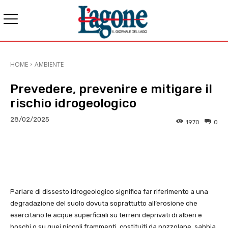
HOME
AMBIENTE
Prevedere, prevenire e mitigare il
rischio idrogeologico
28/02/2025
1970
0
E-mail
X
WhatsApp
Face
Parlare di dissesto idrogeologico significa far riferimento a una
degradazione del suolo dovuta soprattutto all’erosione che
esercitano le acque superficiali su terreni deprivati di alberi e
boschi o su quei piccoli frammenti, costituiti da pozzolane, sabbia,