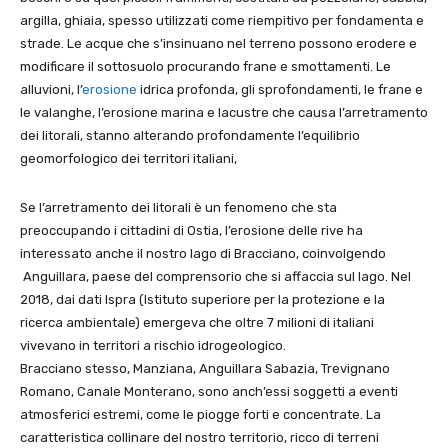
argilla, ghiaia, spesso utilizzati come riempitivo per fondamenta e
strade. Le acque che s’insinuano nel terreno possono erodere e
modificare il sottosuolo procurando frane e smottamenti. Le
alluvioni, l’
erosione
idrica profonda, gli sprofondamenti, le frane e
le valanghe, l’erosione marina e lacustre che causa l’arretramento
dei litorali, stanno alterando profondamente l’equilibrio
geomorfologico dei territori italiani,
Se l’arretramento dei litorali è un fenomeno che sta
preoccupando i cittadini di Ostia, l’erosione delle rive ha
interessato anche il nostro lago di Bracciano, coinvolgendo
Anguillara, paese del comprensorio che si affaccia sul lago. Nel
2018, dai dati Ispra (Istituto superiore per la protezione e la
ricerca ambientale) emergeva che oltre 7 milioni di italiani
vivevano in territori a rischio idrogeologico.
Bracciano stesso, Manziana, Anguillara Sabazia, Trevignano
Romano, Canale Monterano, sono anch’essi soggetti a eventi
atmosferici estremi, come le piogge forti e concentrate. La
caratteristica collinare del nostro territorio, ricco di terreni