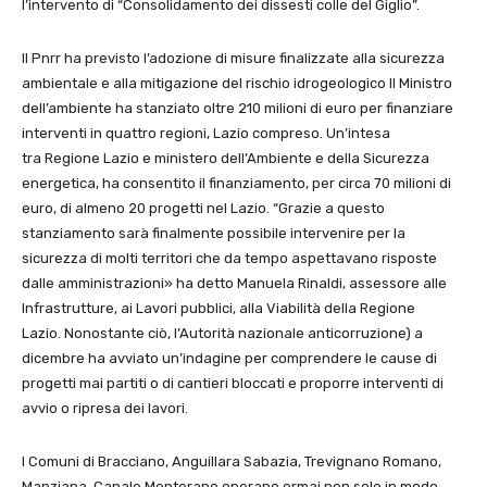
l’intervento di “Consolidamento dei dissesti colle del Giglio”.
Il Pnrr ha previsto l’adozione di misure finalizzate alla sicurezza
ambientale e alla mitigazione del rischio idrogeologico Il Ministro
dell’ambiente ha stanziato oltre 210 milioni di euro per finanziare
interventi in quattro regioni, Lazio compreso. Un’intesa
tra Regione Lazio e ministero dell’Ambiente e della Sicurezza
energetica, ha consentito il finanziamento, per circa 70 milioni di
euro, di almeno 20 progetti nel Lazio. “Grazie a questo
stanziamento sarà finalmente possibile intervenire per la
sicurezza di molti territori che da tempo aspettavano risposte
dalle amministrazioni» ha detto Manuela Rinaldi, assessore alle
Infrastrutture, ai Lavori pubblici, alla Viabilità della Regione
Lazio. Nonostante ciò, l’Autorità nazionale anticorruzione) a
dicembre ha avviato un’indagine per comprendere le cause di
progetti mai partiti o di cantieri bloccati e proporre interventi di
avvio o ripresa dei lavori.
I Comuni di Bracciano, Anguillara Sabazia, Trevignano Romano,
Manziana, Canale Monterano operano ormai non solo in modo