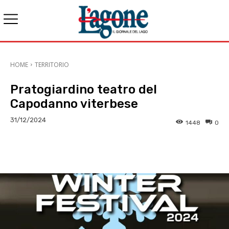
HOME
TERRITORIO
Pratogiardino teatro del
Capodanno viterbese
31/12/2024
1448
0
E-mail
X
WhatsApp
Face