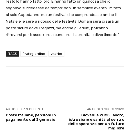
resto lo hanno fatto loro. E hanno fatto un qualcosa che io
sognavo succedesse da tempo: non un semplice evento limitato
al solo Capodanno, ma un festival che comprendesse anche il
Natale e le sere a ridosso delle festività. Domani sera ci sarà un
posto sicuro dove i ragazzi, ma anche gli adulti, potranno
ritrovarsi per trascorrere alcune ore di serenità e divertimento”.
TAGS
Pratogiardino
viterbo
E-mail
X
WhatsApp
Face
ARTICOLO PRECEDENTE
ARTICOLO SUCCESSIVO
Poste italiane, pensioni in
Giovani e 2025: lavoro,
pagamento dal 3 gennaio
istruzione e sanità al centro
delle speranze per un futuro
migliore