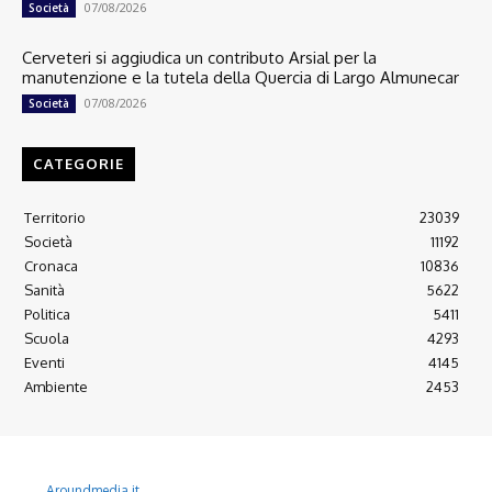
07/08/2026
Società
Cerveteri si aggiudica un contributo Arsial per la
manutenzione e la tutela della Quercia di Largo Almunecar
07/08/2026
Società
CATEGORIE
Territorio
23039
Società
11192
Cronaca
10836
Sanità
5622
Politica
5411
Scuola
4293
Eventi
4145
Ambiente
2453
© 2022 Copyright All Rights reserved.
L'AGONE NUOVO - Associazione non lucrativa - C.F. 97316940580
Aroundmedia.it