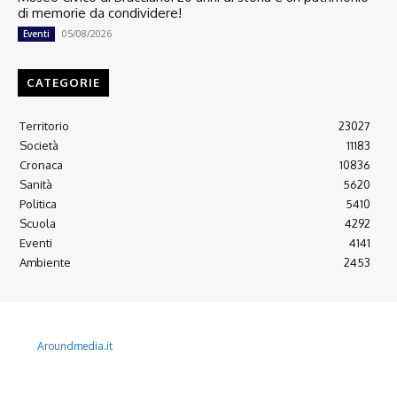
di memorie da condividere!
05/08/2026
Eventi
CATEGORIE
Territorio
23027
Società
11183
Cronaca
10836
Sanità
5620
Politica
5410
Scuola
4292
Eventi
4141
Ambiente
2453
© 2022 Copyright All Rights reserved.
L'AGONE NUOVO - Associazione non lucrativa - C.F. 97316940580
Aroundmedia.it
Disclaimer
Ultimo Numero
Abbònati
Arretrati
Alma