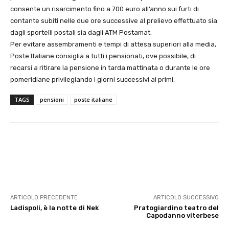
consente un risarcimento fino a 700 euro all’anno sui furti di
contante subiti nelle due ore successive al prelievo effettuato sia
dagli sportelli postali sia dagli ATM Postamat.
Per evitare assembramenti e tempi di attesa superiori alla media,
Poste Italiane consiglia a tutti i pensionati, ove possibile, di
recarsi a ritirare la pensione in tarda mattinata o durante le ore
pomeridiane privilegiando i giorni successivi ai primi.
TAGS
pensioni
poste italiane
E-mail
X
WhatsApp
Face
ARTICOLO PRECEDENTE
ARTICOLO SUCCESSIVO
Ladispoli, è la notte di Nek
Pratogiardino teatro del
Capodanno viterbese