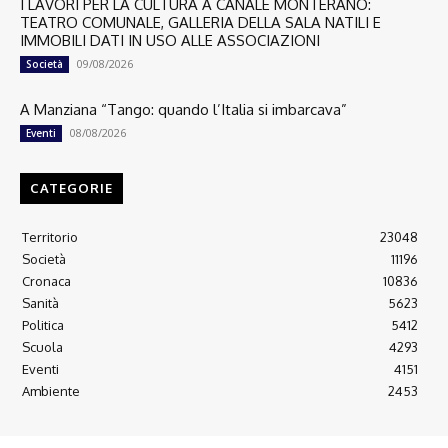
I LAVORI PER LA CULTURA A CANALE MONTERANO:
TEATRO COMUNALE, GALLERIA DELLA SALA NATILI E
IMMOBILI DATI IN USO ALLE ASSOCIAZIONI
09/08/2026
Società
A Manziana “Tango: quando l’Italia si imbarcava”
08/08/2026
Eventi
CATEGORIE
Territorio
23048
Società
11196
Cronaca
10836
Sanità
5623
Politica
5412
Scuola
4293
Eventi
4151
Ambiente
2453