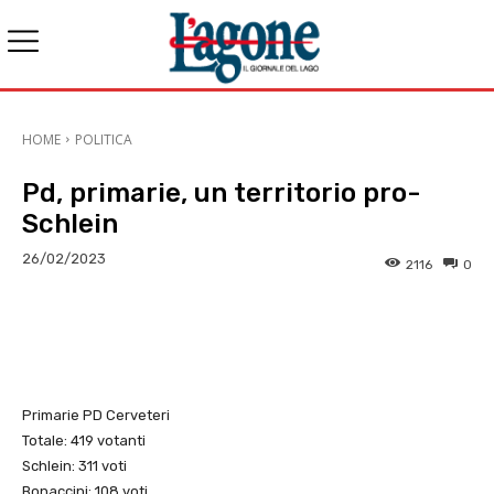
HOME
POLITICA
Pd, primarie, un territorio pro-
Schlein
26/02/2023
2116
0
E-mail
X
WhatsApp
Face
Primarie PD Cerveteri
Totale: 419 votanti
Schlein: 311 voti
Bonaccini: 108 voti