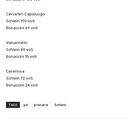
Cerveteri Capoluogo
Schlein 190 voti
Bonaccini 69 voti
Valcanneto
Schlein 49 voti
Bonaccini 15 voti
Cerenova
Schlein 72 voti
Bonaccini 24 voti
TAGS
pd
primarie
Schlein
E-mail
X
WhatsApp
Face