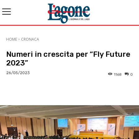
HOME
CRONACA
Numeri in crescita per “Fly Future
2023”
26/05/2023
1168
0
E-mail
X
WhatsApp
Face