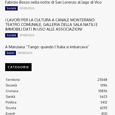
Fabrizio Bosso nella notte di San Lorenzo al lago di Vico
09/08/2026
Società
I LAVORI PER LA CULTURA A CANALE MONTERANO:
TEATRO COMUNALE, GALLERIA DELLA SALA NATILI E
IMMOBILI DATI IN USO ALLE ASSOCIAZIONI
09/08/2026
Società
A Manziana “Tango: quando l’Italia si imbarcava”
08/08/2026
Eventi
CATEGORIE
Territorio
23048
Società
11196
Cronaca
10836
Sanità
5623
Politica
5412
Scuola
4293
Eventi
4151