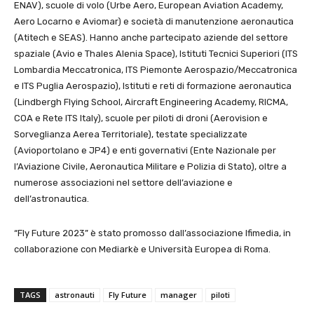
ENAV), scuole di volo (Urbe Aero, European Aviation Academy,
Aero Locarno e Aviomar) e società di manutenzione aeronautica
(Atitech e SEAS). Hanno anche partecipato aziende del settore
spaziale (Avio e Thales Alenia Space), Istituti Tecnici Superiori (ITS
Lombardia Meccatronica, ITS Piemonte Aerospazio/Meccatronica
e ITS Puglia Aerospazio), Istituti e reti di formazione aeronautica
(Lindbergh Flying School, Aircraft Engineering Academy, RICMA,
COA e Rete ITS Italy), scuole per piloti di droni (Aerovision e
Sorveglianza Aerea Territoriale), testate specializzate
(Avioportolano e JP4) e enti governativi (Ente Nazionale per
l’Aviazione Civile, Aeronautica Militare e Polizia di Stato), oltre a
numerose associazioni nel settore dell’aviazione e
dell’astronautica.
“Fly Future 2023” è stato promosso dall’associazione Ifimedia, in
collaborazione con Mediarkè e Università Europea di Roma.
TAGS
astronauti
Fly Future
manager
piloti