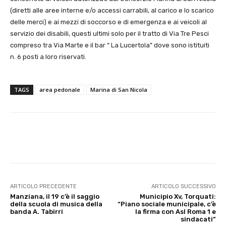
(diretti alle aree interne e/o accessi carrabili, al carico e lo scarico
delle merci) e ai mezzi di soccorso e di emergenza e ai veicoli al
servizio dei disabili, questi ultimi solo per il tratto di Via Tre Pesci
compreso tra Via Marte e il bar “ La Lucertola” dove sono istituiti
n. 6 posti a loro riservati.
TAGS
area pedonale
Marina di San Nicola
E-mail
X
WhatsApp
Face
ARTICOLO PRECEDENTE
ARTICOLO SUCCESSIVO
Manziana, il 19 c’è il saggio
Municipio Xv, Torquati:
della scuola di musica della
“Piano sociale municipale, c’è
banda A. Tabirri
la firma con Asl Roma 1 e
sindacati”