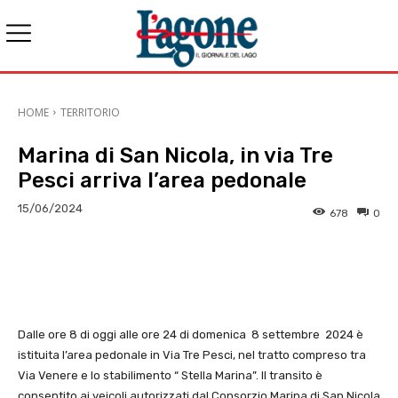
HOME
TERRITORIO
Marina di San Nicola, in via Tre
Pesci arriva l’area pedonale
15/06/2024
678
0
E-mail
X
WhatsApp
Face
Dalle ore 8 di oggi alle ore 24 di domenica 8 settembre 2024 è
istituita l’area pedonale in Via Tre Pesci, nel tratto compreso tra
Via Venere e lo stabilimento “ Stella Marina”. Il transito è
consentito ai veicoli autorizzati dal Consorzio Marina di San Nicola