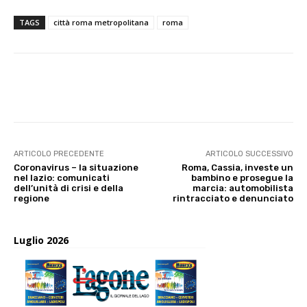
TAGS
città roma metropolitana
roma
E-mail
X
WhatsApp
Face
ARTICOLO PRECEDENTE
ARTICOLO SUCCESSIVO
Coronavirus – la situazione
Roma, Cassia, investe un
nel lazio: comunicati
bambino e prosegue la
dell’unità di crisi e della
marcia: automobilista
regione
rintracciato e denunciato
Luglio 2026