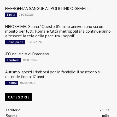
EMERGENZA SANGUE AL POLICLINICO GEMELLI
06/08/2026
Sanità
HIROSHIMA: Sanna “Questo 81esimo anniversario sia un
monito per tutti, Roma e Città metropolitana continueranno
a tessere la tela della pace tra i popoli”
06/08/2026
Primo piano
IFO nel cielo di Bracciano
06/08/2026
Territorio
Autismo, aperti i rimborsi per le famiglie: il sostegno si
estende fino ai 17 anni
06/08/2026
Politica
CATEGORIE
Territorio
23033
Società
11185