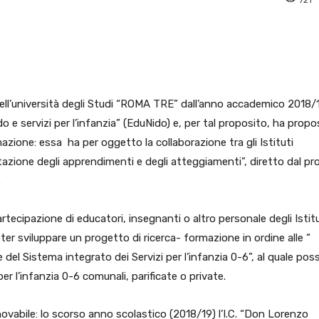
pp
Facebook
Pinterest
Linkedin
dell’università degli Studi “ROMA TRE” dall’anno accademico 2018/
do e servizi per l’infanzia” (EduNido) e, per tal proposito, ha prop
azione: essa ha per oggetto la collaborazione tra gli Istituti
utazione degli apprendimenti e degli atteggiamenti”, diretto dal pro
.
tecipazione di educatori, insegnanti o altro personale degli Istitu
poter sviluppare un progetto di ricerca- formazione in ordine alle “
 del Sistema integrato dei Servizi per l’infanzia 0-6”, al quale po
 per l’infanzia 0-6 comunali, parificate o private.
abile: lo scorso anno scolastico (2018/19) l’I.C. “Don Lorenzo