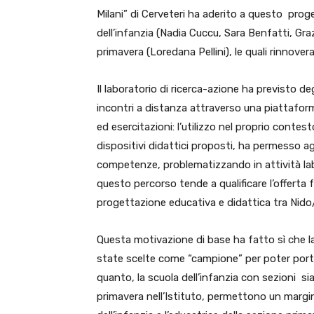
Milani” di Cerveteri ha aderito a questo prog
dell’infanzia (Nadia Cuccu, Sara Benfatti, Graz
primavera (Loredana Pellini), le quali rinnover
Il laboratorio di ricerca-azione ha previsto d
incontri a distanza attraverso una piattaforma
ed esercitazioni: l’utilizzo nel proprio contes
dispositivi didattici proposti, ha permesso ag
competenze, problematizzando in attività labo
questo percorso tende a qualificare l’offerta 
progettazione educativa e didattica tra Nido/Se
Questa motivazione di base ha fatto sì che la 
state scelte come “campione” per poter porta
quanto, la scuola dell’infanzia con sezioni s
primavera nell’Istituto, permettono un margine