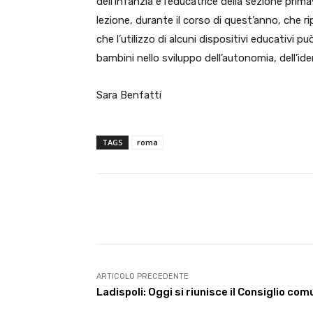
dell’infanzia e l’educatrice della sezione pri
lezione, durante il corso di quest’anno, che ripo
che l’utilizzo di alcuni dispositivi educativi p
bambini nello sviluppo dell’autonomia, dell’ide
Sara Benfatti
TAGS
roma
E-mail
Condividere
ARTICOLO PRECEDENTE
Ladispoli: Oggi si riunisce il Consiglio co