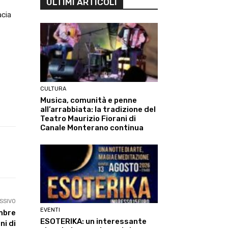
ULTIMI ARTICOLI
acia
CULTURA
Musica, comunità e penne
all’arrabbiata: la tradizione del
Teatro Maurizio Fiorani di
Canale Monterano continua
Linkedin
ReddIt
Tumblr
Te
SSIVO
EVENTI
embre
ESOTERIKA: un interessante
ni di