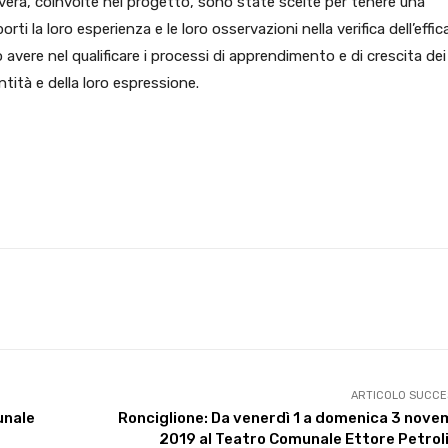
mavera, coinvolte nel progetto, sono state scelte per tenere una
rti la loro esperienza e le loro osservazioni nella verifica dell’effic
uò avere nel qualificare i processi di apprendimento e di crescita dei
ntità e della loro espressione.
X
WhatsApp
Facebook
Pinterest
ARTICOLO SUCCE
munale
Ronciglione: Da venerdì 1 a domenica 3 nov
2019 al Teatro Comunale Ettore Petroli