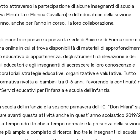
etto attraverso la partecipazione di alcune insegnanti di scuola
ia Minutella e Monica Cavallaro) e dell’educatrice della sezione
anno, anche per l’anno in corso, la loro collaborazione.
egli incontri in presenza presso la sede di Scienze di Formazione e 
 online in cui si trova disponibilità di materiali di approfondimen
to educativo di appartenenza, degli strumenti di rilevazione e dei
li educatori e agli insegnanti di accrescere le loro conoscenze e
ratoriali strategie educative, organizzative e valutative. Tutto
formativa rivolta ai bambini tra 0-6 anni, favorendo la continuità n
rvizi educativi per l’infanzia e scuola dell’infanzia.
scuola dell’infanzia e la sezione primavera dell’I.C. “Don Milani” s
re avanti questa attività anche in quest’ anno scolastico 2019/2
ia a tempo ridotto che a tempo normale e la presenza della sezion
 più ampio e completo di ricerca. Inoltre le insegnanti di scuola