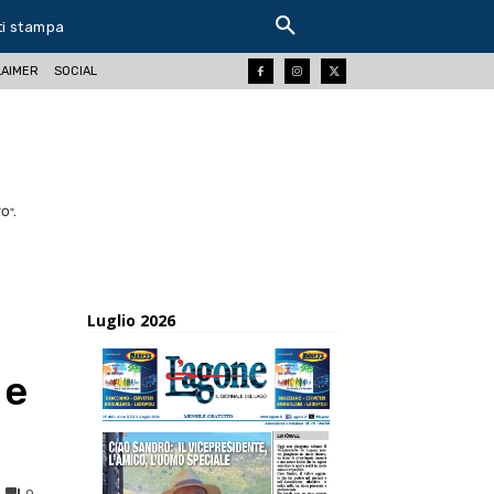
ti stampa
LAIMER
SOCIAL
O".
Luglio 2026
 e
0