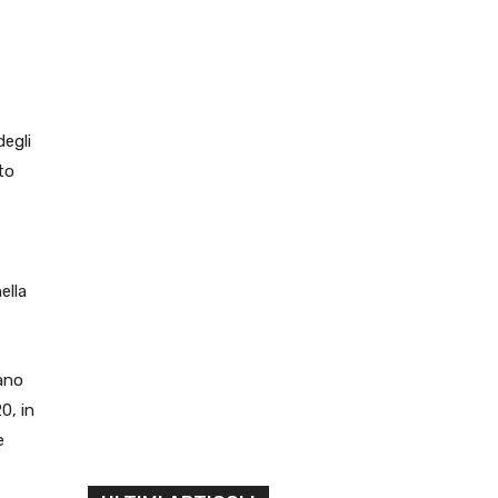
degli
to
ella
iano
0, in
e