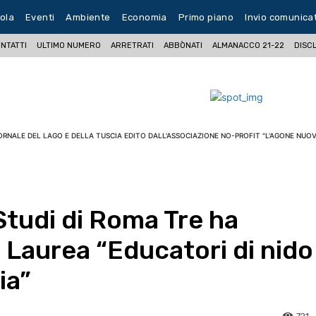
ola
Eventi
Ambiente
Economia
Primo piano
Invio comunica
NTATTI
ULTIMO NUMERO
ARRETRATI
ABBÒNATI
ALMANACCO 21-22
DISC
ORNALE DEL LAGO E DELLA TUSCIA EDITO DALL'ASSOCIAZIONE NO-PROFIT "L'AGONE NUOV
 Studi di Roma Tre ha
i Laurea “Educatori di nido
ia”
721