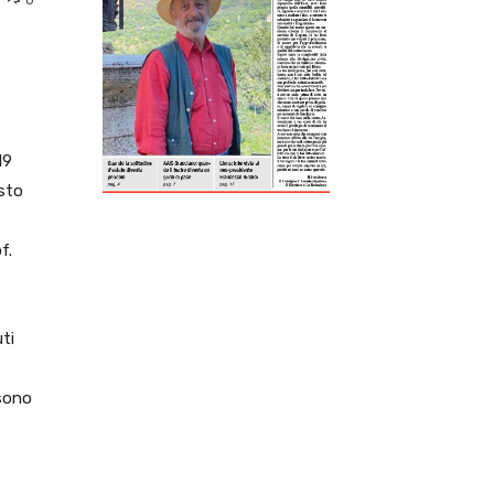
ReddIt
Tumblr
Telegram
Viber
19
osto
f.
ti
ssono