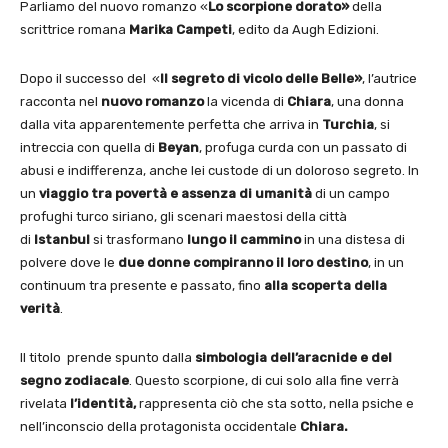
Parliamo del nuovo romanzo «
Lo scorpione dorato»
della
scrittrice romana
Marika Campeti
, edito da Augh Edizioni.
Dopo il successo del «
Il segreto di vicolo delle Belle»
, l’autrice
racconta nel
nuovo romanzo
la vicenda di
Chiara
, una donna
dalla vita apparentemente perfetta che arriva in
Turchia
, si
intreccia con quella di
Beyan
, profuga curda con un passato di
abusi e indifferenza, anche lei custode di un doloroso segreto. In
un
viaggio tra povertà e assenza di umanità
di un campo
profughi turco siriano, gli scenari maestosi della città
di
Istanbul
si trasformano
lungo il cammino
in una distesa di
polvere dove le
due donne compiranno il loro destino
, in un
continuum tra presente e passato, fino
alla scoperta della
verità
.
Il titolo prende spunto dalla
simbologia dell’aracnide e del
segno zodiacale
. Questo scorpione, di cui solo alla fine verrà
rivelata
l’identità,
rappresenta ciò che sta sotto, nella psiche e
nell’inconscio della protagonista occidentale
Chiara.