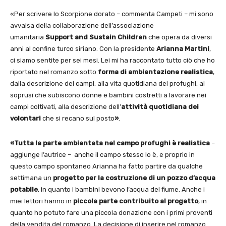
«Per scrivere lo Scorpione dorato – commenta Campeti – mi sono
avvalsa della collaborazione dell’associazione
umanitaria
Support and Sustain Children
che opera da diversi
anni al confine turco siriano. Con la presidente
Arianna Martini
,
ci siamo sentite per sei mesi. Lei mi ha raccontato tutto ciò che ho
riportato nel romanzo sotto
forma di
ambientazione realistica
,
dalla descrizione dei campi, alla vita quotidiana dei profughi, ai
soprusi che subiscono donne e bambini costretti a lavorare nei
campi coltivati, alla descrizione dell’
attività quotidiana dei
volontari
che si recano sul posto
»
.
«Tutta la parte ambientata nel campo profughi è realistica
–
aggiunge l’autrice – anche il campo stesso lo è, e proprio in
questo campo spontaneo Arianna ha fatto partire da qualche
settimana un
progetto per la costruzione di un pozzo d’acqua
potabile
, in quanto i bambini bevono l’acqua del fiume. Anche i
miei lettori hanno in
piccola parte contribuito al progetto
, in
quanto ho potuto fare una piccola donazione con i primi proventi
della vendita del romanzo. La decisione di inserire nel romanzo