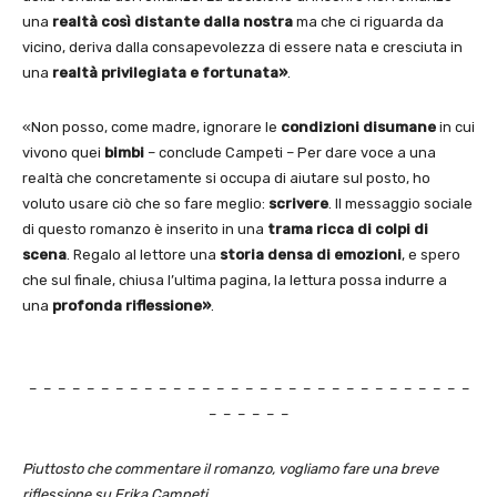
una
realtà così distante dalla nostra
ma che ci riguarda da
vicino, deriva dalla consapevolezza di essere nata e cresciuta in
una
realtà privilegiata e fortunata»
.
«Non posso, come madre, ignorare le
condizioni disumane
in cui
vivono quei
bimbi
– conclude Campeti – Per dare voce a una
realtà che concretamente si occupa di aiutare sul posto, ho
voluto usare ciò che so fare meglio:
scrivere
. Il messaggio sociale
di questo romanzo è inserito in una
trama ricca di colpi di
scena
. Regalo al lettore una
storia densa di emozioni
, e spero
che sul finale, chiusa l’ultima pagina, la lettura possa indurre a
una
profonda riflessione»
.
– – – – – – – – – – – – – – – – – – – – – – – – – – – – – – –
– – – – – –
Piuttosto che commentare il romanzo, vogliamo fare una breve
riflessione su Erika Campeti.