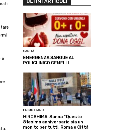
ULTIMI ARTICOLI
rati.
ttare
ormi
SANITÀ
EMERGENZA SANGUE AL
o e
POLICLINICO GEMELLI
are
PRIMO PIANO
HIROSHIMA: Sanna “Questo
81esimo anniversario sia un
monito per tutti, Roma e Città
ata.