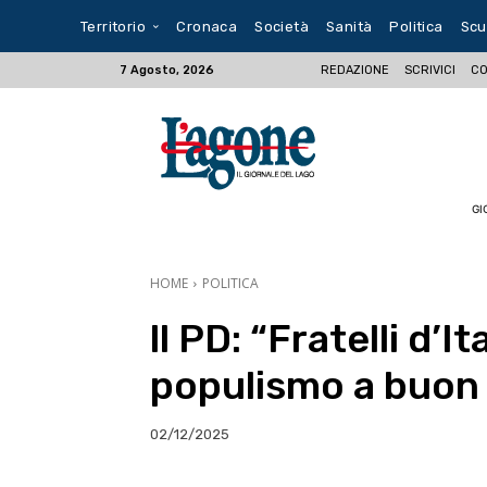
Territorio
Cronaca
Società
Sanità
Politica
Scu
REDAZIONE
SCRIVICI
CO
7 Agosto, 2026
GI
HOME
POLITICA
ll PD: “Fratelli d’I
populismo a buon
02/12/2025