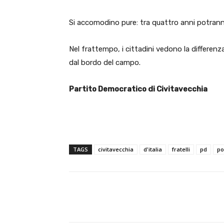
Si accomodino pure: tra quattro anni potranno
Nel frattempo, i cittadini vedono la differenza
dal bordo del campo.
Partito Democratico di Civitavecchia
TAGS
civitavecchia
d'italia
fratelli
pd
po
E-mail
Condividere