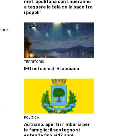
metropolitana continueranno
a tessere la tela della pace tra
i popoli”
idare
TERRITORIO
IFO nel cielo di Bracciano
POLITICA
Linkedin
ReddIt
Tumblr
Te
Autismo, aperti i rimborsi per
le famiglie: il sostegno si
estende fino ai 17 anni