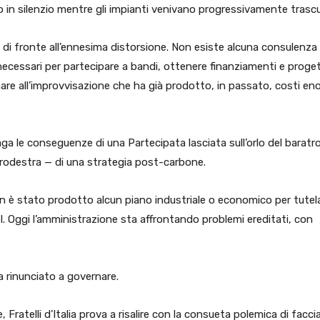
sto in silenzio mentre gli impianti venivano progressivamente trascu
o di fronte all’ennesima distorsione. Non esiste alcuna consulenza
i, necessari per partecipare a bandi, ottenere finanziamenti e proge
nare all’improvvisazione che ha già prodotto, in passato, costi en
 paga le conseguenze di una Partecipata lasciata sull’orlo del baratr
trodestra — di una strategia post-carbone.
on è stato prodotto alcun piano industriale o economico per tutel
l. Oggi l’amministrazione sta affrontando problemi ereditati, con
ha rinunciato a governare.
 Fratelli d’Italia prova a risalire con la consueta polemica di facci