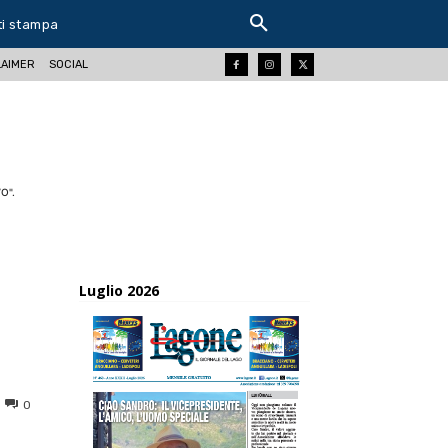
ti stampa
LAIMER
SOCIAL
O".
Luglio 2026
0