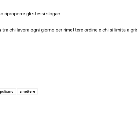
 riproporre gli stessi slogan.
 tra chi lavora ogni giorno per rimettere ordine e chi si limita a gr
pulismo
smettere
X
WhatsApp
Facebook
Pinterest