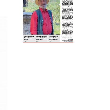
ReddIt
Tumblr
Telegram
Viber