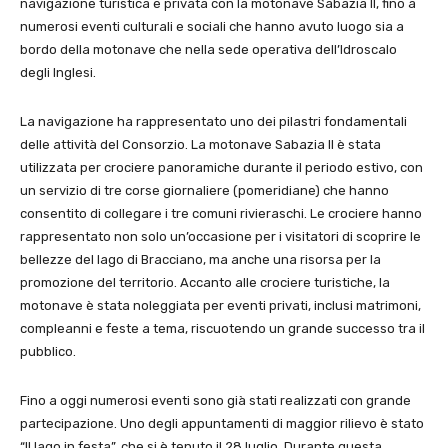
navigazione turistica e privata con la motonave Sabazia II, fino a
numerosi eventi culturali e sociali che hanno avuto luogo sia a
bordo della motonave che nella sede operativa dell’Idroscalo
degli Inglesi.
La navigazione ha rappresentato uno dei pilastri fondamentali
delle attività del Consorzio. La motonave Sabazia II è stata
utilizzata per crociere panoramiche durante il periodo estivo, con
un servizio di tre corse giornaliere (pomeridiane) che hanno
consentito di collegare i tre comuni rivieraschi. Le crociere hanno
rappresentato non solo un’occasione per i visitatori di scoprire le
bellezze del lago di Bracciano, ma anche una risorsa per la
promozione del territorio. Accanto alle crociere turistiche, la
motonave è stata noleggiata per eventi privati, inclusi matrimoni,
compleanni e feste a tema, riscuotendo un grande successo tra il
pubblico.
Fino a oggi numerosi eventi sono già stati realizzati con grande
partecipazione. Uno degli appuntamenti di maggior rilievo è stato
“Il lago in festa”, che si è tenuto il 28 luglio. Durante questa