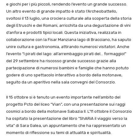
e giochi per i più piccoli, rendendo l’evento un grande successo.
Un altro evento di grande impatto è stato l’Archeobattello,
svoltosi il 13 luglio, una crociera culturale alla scoperta della storia
degli Etruschi e dei Romani, arricchita da una degustazione di vini
d’anfora e prodotti tipici locali. Questa iniziativa, realizzata in
collaborazione con la Fisar Manziana lago di Bracciano, ha saputo
unire cultura e gastronomia, attirando numerosi visitatori. Anche
l’evento “I pirati del lago: all’arrembaggio pirati del… formaggio!”
del 29 settembre ha riscosso grande successo grazie alla
partecipazione di numerosi bambini e famiglie che hanno potuto
godere di uno spettacolo interattivo a bordo della motonave,
seguito da un aperitivo nella sala convegni del Consorzio.
Il 15 ottobre si è tenuto un evento importante nell’ambito del
progetto Pcto del liceo “Vian”, con una presentazione sui raggi
cosmici a bordo della motonave Sabazia II. L’11 ottobre il Consorzio
ha ospitato la presentazione del libro “ShARiA il viaggio verso la
vita” di Sara Galea, un appuntamento che ha rappresentato un
momento di riflessione su temi di attualità e spiritualità.