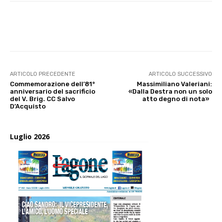
E-mail
X
WhatsApp
Face
ARTICOLO PRECEDENTE
ARTICOLO SUCCESSIVO
Commemorazione dell’81°
Massimiliano Valeriani:
anniversario del sacrificio
«Dalla Destra non un solo
del V. Brig. CC Salvo
atto degno di nota»
D’Acquisto
Luglio 2026