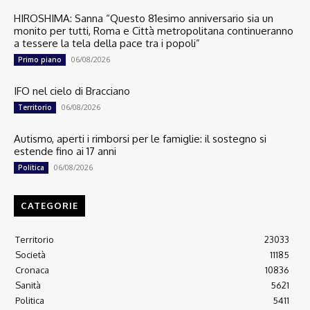
HIROSHIMA: Sanna “Questo 81esimo anniversario sia un
monito per tutti, Roma e Città metropolitana continueranno
a tessere la tela della pace tra i popoli”
06/08/2026
Primo piano
IFO nel cielo di Bracciano
06/08/2026
Territorio
Autismo, aperti i rimborsi per le famiglie: il sostegno si
estende fino ai 17 anni
06/08/2026
Politica
CATEGORIE
Territorio
23033
Società
11185
Cronaca
10836
Sanità
5621
Politica
5411