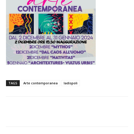
TAGS
Arte contemporanea
ladispoli
E-mail
X
WhatsApp
Face