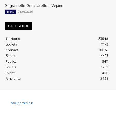
Sagra dello Gnoccarello a Vejano
08/08/2026
Eventi
CATEGORIE
Territorio
23046
Società
11195
Cronaca
10836
Sanità
5623
Politica
5411
Scuola
4293
Eventi
4151
Ambiente
2453
© 2022 Copyright All Rights reserved.
L'AGONE NUOVO - Associazione non lucrativa - C.F. 97316940580
Aroundmedia.it
Disclaimer
Ultimo Numero
Abbònati
Arretrati
Alma