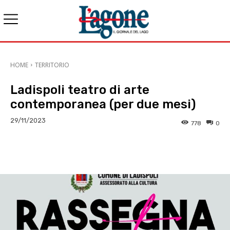
HOME
TERRITORIO
Ladispoli teatro di arte
contemporanea (per due mesi)
29/11/2023
778
0
E-mail
X
WhatsApp
Face