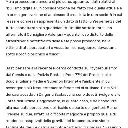
Ma a preoccupare ancora di più sono, appunto, i dati relativi al
“bullismo digitale”, in considerazione del fatto che quella attuale è
la prima generazione di adolescenti cresciuta in una società in cui
l’essere connessi rappresenta un dato di fatto, un’esperienza del
tutto connaturata alla quotidianità. “Inutile sottolineare – ha
affermato il Consigliere Valeriani – quanto l’uso distorto delle
straordinarie potenzialità della Rete possa provocare, nelle
vittime di atti persecutori o vessatori, conseguenze devastanti
sotto il profilo psichico e fisico”.
Basti pensare alla recente Ricerca condotta sul “cyberbullismo”
dal Censis e dalla Polizia Postale. Per il 77% dei Presidi delle
Scuole italiane Medie e Superiori Internet è l’ambiente in cui
avvengono più frequentemente fenomeni di bullismo. E nel 51%
dei casi accaduti, i Dirigenti Scolastici si sono dovuti rivolgere alle
Forze dell’Ordine. L’aggravante, in questo caso, è da ricondurre
alla mancata percezione del rischio da parte dei genitori. Per un
Preside su due, infatti, la difficoltà maggiore è proprio quella di
renderli consapevoli della gravità del fenomeno, che viene
facilmente derubricato a semplice “scherzo fra ragazzi”. Essendo