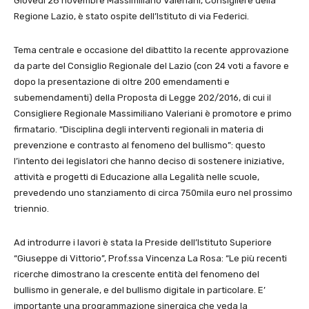
Giovedì 28 novembre Massimiliano Valeriani, Consigliere della
Regione Lazio, è stato ospite dell’Istituto di via Federici.
Tema centrale e occasione del dibattito la recente approvazione
da parte del Consiglio Regionale del Lazio (con 24 voti a favore e
dopo la presentazione di oltre 200 emendamenti e
subemendamenti) della Proposta di Legge 202/2016, di cui il
Consigliere Regionale Massimiliano Valeriani è promotore e primo
firmatario. “Disciplina degli interventi regionali in materia di
prevenzione e contrasto al fenomeno del bullismo”: questo
l’intento dei legislatori che hanno deciso di sostenere iniziative,
attività e progetti di Educazione alla Legalità nelle scuole,
prevedendo uno stanziamento di circa 750mila euro nel prossimo
triennio.
Ad introdurre i lavori è stata la Preside dell’Istituto Superiore
“Giuseppe di Vittorio”, Prof.ssa Vincenza La Rosa: “Le più recenti
ricerche dimostrano la crescente entità del fenomeno del
bullismo in generale, e del bullismo digitale in particolare. E’
importante una programmazione sinergica che veda la