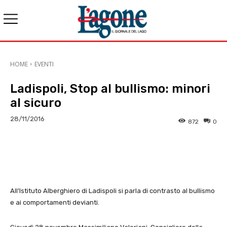
HOME
EVENTI
Ladispoli, Stop al bullismo: minori
al sicuro
28/11/2016
872
0
E-mail
X
WhatsApp
Face
All’Istituto Alberghiero di Ladispoli si parla di contrasto al bullismo
e ai comportamenti devianti.