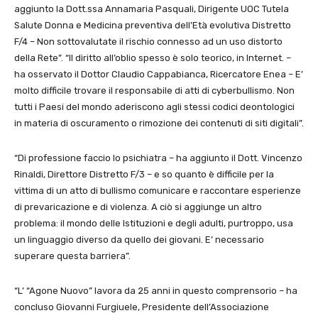
aggiunto la Dott.ssa Annamaria Pasquali, Dirigente UOC Tutela
Salute Donna e Medicina preventiva dell’Età evolutiva Distretto
F/4 – Non sottovalutate il rischio connesso ad un uso distorto
della Rete”. “Il diritto all’oblio spesso è solo teorico, in Internet. –
ha osservato il Dottor Claudio Cappabianca, Ricercatore Enea – E’
molto difficile trovare il responsabile di atti di cyberbullismo. Non
tutti i Paesi del mondo aderiscono agli stessi codici deontologici
in materia di oscuramento o rimozione dei contenuti di siti digitali”.
“Di professione faccio lo psichiatra – ha aggiunto il Dott. Vincenzo
Rinaldi, Direttore Distretto F/3 – e so quanto è difficile per la
vittima di un atto di bullismo comunicare e raccontare esperienze
di prevaricazione e di violenza. A ciò si aggiunge un altro
problema: il mondo delle Istituzioni e degli adulti, purtroppo, usa
un linguaggio diverso da quello dei giovani. E’ necessario
superare questa barriera”.
“L’ “Agone Nuovo” lavora da 25 anni in questo comprensorio – ha
concluso Giovanni Furgiuele, Presidente dell’Associazione