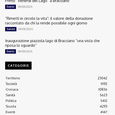
Primo “Venerdì del Lago” a Bracciano
08/08/2026
Eventi
“Rimetti in circolo la vita”: il valore della donazione
raccontato da chi la rende possibile ogni giorno
08/08/2026
Salute
Inaugurazione piazzola lago di Bracciano “una vista che
riposa lo sguardo”
08/08/2026
Eventi
CATEGORIE
Territorio
23042
Società
11192
Cronaca
10836
Sanità
5623
Politica
5412
Scuola
4293
Eventi
4147