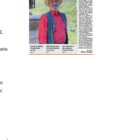
ReddIt
Tumblr
Telegram
Viber
E,
aria
io
i