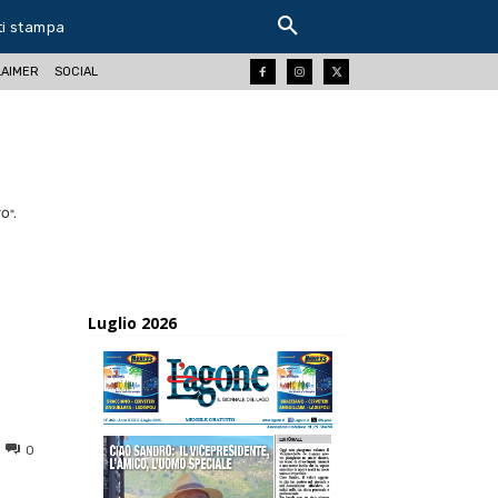
ti stampa
LAIMER
SOCIAL
O".
Luglio 2026
0