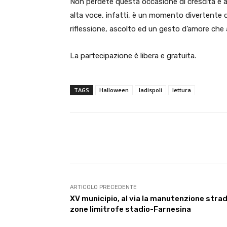
Non perdete questa occasione di crescita e arr
alta voce, infatti, è un momento divertente 
riflessione, ascolto ed un gesto d’amore che a
La partecipazione è libera e gratuita.
TAGS
Halloween
ladispoli
lettura
E-mail
Condividere
ARTICOLO PRECEDENTE
XV municipio, al via la manutenzione strad
zone limitrofe stadio-Farnesina