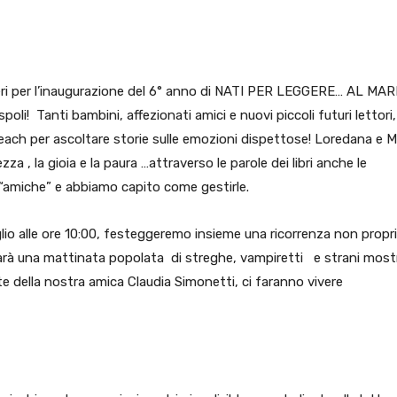
pp
Facebook
Pinterest
Linkedin
ri per l’inaugurazione del 6° anno di NATI PER LEGGERE… AL MAR
oli! Tanti bambini, affezionati amici e nuovi piccoli futuri lettori,
each per ascoltare storie sulle emozioni dispettose! Loredana e M
zza , la gioia e la paura …attraverso le parole dei libri anche le
“amiche” e abbiamo capito come gestirle.
lio alle ore 10:00, festeggeremo insieme una ricorrenza non propr
rà una mattinata popolata di streghe, vampiretti e strani mostr
e della nostra amica Claudia Simonetti, ci faranno vivere