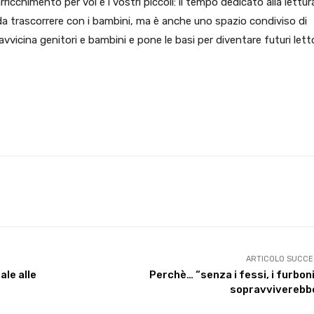
icchimento per voi e i vostri piccoli: il tempo dedicato alla lettur
da trascorrere con i bambini, ma è anche uno spazio condiviso di
vvicina genitori e bambini e pone le basi per diventare futuri letto
X
WhatsApp
Facebook
Pinterest
ARTICOLO SUCCE
ale alle
Perchè… “senza i fessi, i furbon
sopravviverebbe