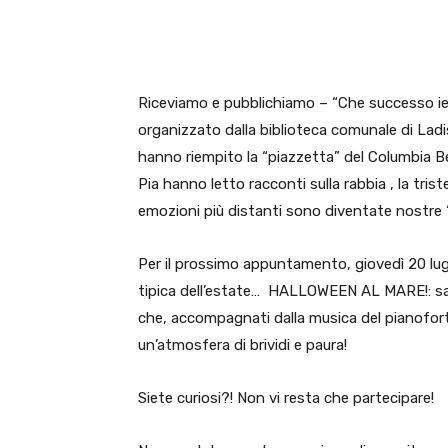
E-mail
X
WhatsA
Riceviamo e pubblichiamo – “Che successo ie
organizzato dalla biblioteca comunale di Ladisp
hanno riempito la “piazzetta” del Columbia B
Pia hanno letto racconti sulla rabbia , la triste
emozioni più distanti sono diventate nostre 
Per il prossimo appuntamento, giovedì 20 lug
tipica dell’estate… HALLOWEEN AL MARE!: sa
che, accompagnati dalla musica del pianofort
un’atmosfera di brividi e paura!
Siete curiosi?! Non vi resta che partecipare!