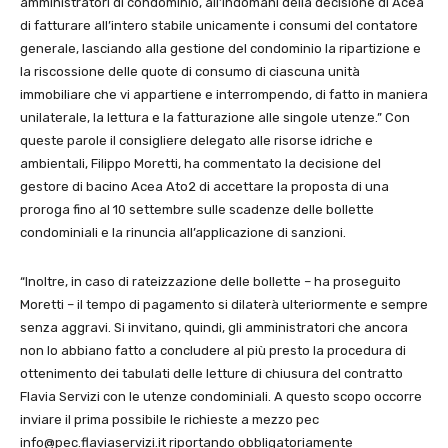
amministratori di condominio, all’indomani della decisione di Acea
di fatturare all’intero stabile unicamente i consumi del contatore
generale, lasciando alla gestione del condominio la ripartizione e
la riscossione delle quote di consumo di ciascuna unità
immobiliare che vi appartiene e interrompendo, di fatto in maniera
unilaterale, la lettura e la fatturazione alle singole utenze.” Con
queste parole il consigliere delegato alle risorse idriche e
ambientali, Filippo Moretti, ha commentato la decisione del
gestore di bacino Acea Ato2 di accettare la proposta di una
proroga fino al 10 settembre sulle scadenze delle bollette
condominiali e la rinuncia all’applicazione di sanzioni.
“Inoltre, in caso di rateizzazione delle bollette – ha proseguito
Moretti – il tempo di pagamento si dilaterà ulteriormente e sempre
senza aggravi. Si invitano, quindi, gli amministratori che ancora
non lo abbiano fatto a concludere al più presto la procedura di
ottenimento dei tabulati delle letture di chiusura del contratto
Flavia Servizi con le utenze condominiali. A questo scopo occorre
inviare il prima possibile le richieste a mezzo pec
info@pec.flaviaservizi.it riportando obbligatoriamente