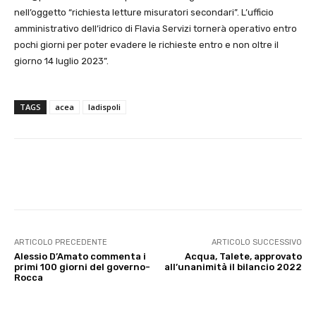
nell’oggetto “richiesta letture misuratori secondari”. L’ufficio
amministrativo dell’idrico di Flavia Servizi tornerà operativo entro
pochi giorni per poter evadere le richieste entro e non oltre il
giorno 14 luglio 2023”.
TAGS
acea
ladispoli
E-mail
X
WhatsApp
Face
ARTICOLO PRECEDENTE
ARTICOLO SUCCESSIVO
Alessio D’Amato commenta i
Acqua, Talete, approvato
primi 100 giorni del governo-
all’unanimità il bilancio 2022
Rocca