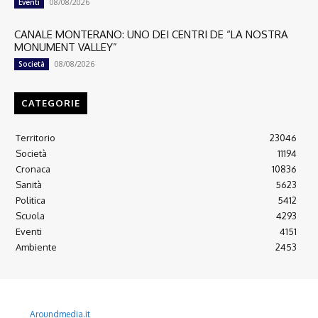
08/08/2026
Eventi
CANALE MONTERANO: UNO DEI CENTRI DE “LA NOSTRA
MONUMENT VALLEY”
08/08/2026
Società
CATEGORIE
Territorio
23046
Società
11194
Cronaca
10836
Sanità
5623
Politica
5412
Scuola
4293
Eventi
4151
Ambiente
2453
© 2022 Copyright All Rights reserved.
L'AGONE NUOVO - Associazione non lucrativa - C.F. 97316940580
Aroundmedia.it