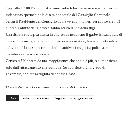
Oggi alle 17:00 l’Amministrazione Gubetti ha messo in scena l’ennesimo,
indecoroso spettacolo: la diserzione totale del Consiglio Comunale.
Senza il Presidente del Consiglio non avevano i numeri per approvare i 13
punti all’ordine del giorno e hanno scelto la via della fuga.
Una ritirata strategica messa in atto senza nemmeno il garbo istituzionale di
avvertire i consiglieri di minoranza presenti in Aula, lasciati ad attendere
nel vuoto. Un mix inaccettabile di manifesta incapacità politica e totale
maleducazione istituzionale.
Cerveteri è bloccata da una maggioranza che non c’è più, tenuta insieme
solo dall’attaccamento alla poltrona. Se non siete più in grado di
governare, abbiate la dignità di andare a casa.
I Consiglieri di Opposizione del Comune di Cerveteri
TAGS
aula
cerveteri
fugge
maggioranza
E-mail
X
WhatsApp
Face