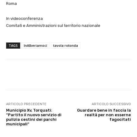
Roma
In videoconferenza
Comitati e Amministrazioni sul territorio nazionale
TAGS
InAlberiamoci
tavola rotonda
E-mail
X
WhatsApp
Face
ARTICOLO PRECEDENTE
ARTICOLO SUCCESSIVO
Municipio Xv, Torquati:
Guardare bene in faccia la
“Partito il nuovo servizio di
realtà per non esserne
pulizia cestini dei parchi
fagocitati
municipali”