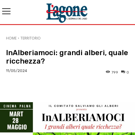
HOME
TERRITORIO
InAlberiamoci: grandi alberi, quale
ricchezza?
11/05/2024
799
0
E-mail
X
WhatsApp
Face