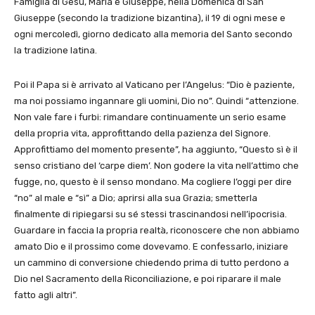
Famiglia di Gesù, Maria e Giuseppe, nella Domenica di San
Giuseppe (secondo la tradizione bizantina), il 19 di ogni mese e
ogni mercoledì, giorno dedicato alla memoria del Santo secondo
la tradizione latina.
Poi il Papa si è arrivato al Vaticano per l’Angelus: “Dio è paziente,
ma noi possiamo ingannare gli uomini, Dio no”. Quindi “attenzione.
Non vale fare i furbi: rimandare continuamente un serio esame
della propria vita, approfittando della pazienza del Signore.
Approfittiamo del momento presente”, ha aggiunto, “Questo sì è il
senso cristiano del ‘carpe diem’. Non godere la vita nell’attimo che
fugge, no, questo è il senso mondano. Ma cogliere l’oggi per dire
“no” al male e “sì” a Dio; aprirsi alla sua Grazia; smetterla
finalmente di ripiegarsi su sé stessi trascinandosi nell’ipocrisia.
Guardare in faccia la propria realtà, riconoscere che non abbiamo
amato Dio e il prossimo come dovevamo. E confessarlo, iniziare
un cammino di conversione chiedendo prima di tutto perdono a
Dio nel Sacramento della Riconciliazione, e poi riparare il male
fatto agli altri”.