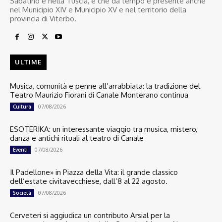
Sabatino e nella Tuscia, e che da tempo è presente anche
nel Municipio XIV e Municipio XV e nel territorio della
provincia di Viterbo.
ULTIME
Musica, comunità e penne all’arrabbiata: la tradizione del
Teatro Maurizio Fiorani di Canale Monterano continua
07/08/2026
Cultura
ESOTERIKA: un interessante viaggio tra musica, mistero,
danza e antichi rituali al teatro di Canale
07/08/2026
Eventi
Il Padellone» in Piazza della Vita: il grande classico
dell’estate civitavecchiese, dall’8 al 22 agosto.
07/08/2026
Società
Cerveteri si aggiudica un contributo Arsial per la