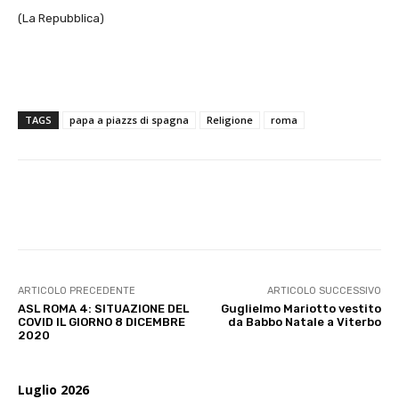
(La Repubblica)
TAGS
papa a piazzs di spagna
Religione
roma
E-mail
X
WhatsApp
Face
ARTICOLO PRECEDENTE
ARTICOLO SUCCESSIVO
ASL ROMA 4: SITUAZIONE DEL
Guglielmo Mariotto vestito
COVID IL GIORNO 8 DICEMBRE
da Babbo Natale a Viterbo
2020
Luglio 2026