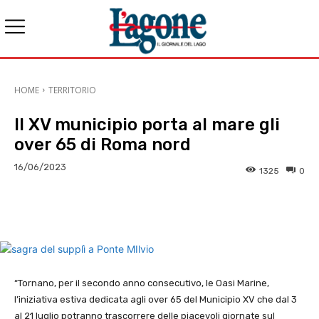
HOME
TERRITORIO
Il XV municipio porta al mare gli
over 65 di Roma nord
16/06/2023
1325
0
E-mail
X
WhatsApp
Face
“Tornano, per il secondo anno consecutivo, le Oasi Marine,
l’iniziativa estiva dedicata agli over 65 del Municipio XV che dal 3
al 21 luglio potranno trascorrere delle piacevoli giornate sul