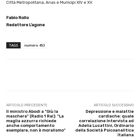
Città Metropolitana, Anas e Municipi XIV e XV.
Fabio Rollo
Redattore L’agone
TAGS
numero 453
E-mail
X
WhatsApp
Face
ARTICOLO PRECEDENTE
ARTICOLO SUCCESSIVO
Il ministro Abodi a “Giù la
Depressione e malattie
maschera” (Radio 1 Rai): “La
cardiache: quale
maglia azzurra richiede
correlazione Intervista ad
anche comportamento
Adelia Lucattini, Ordinario
esemplare, non è moralismo”
della Società Psicoanalitica
Italiana