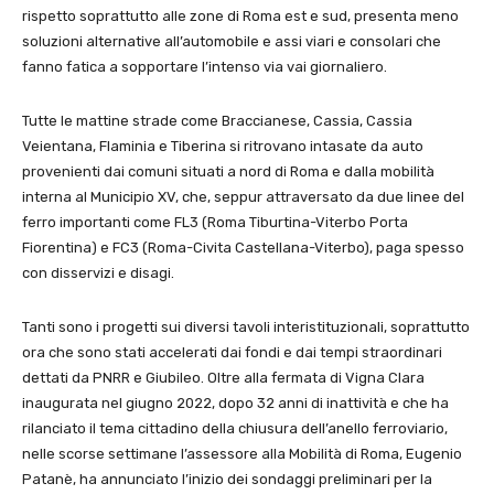
rispetto soprattutto alle zone di Roma est e sud, presenta meno
soluzioni alternative all’automobile e assi viari e consolari che
fanno fatica a sopportare l’intenso via vai giornaliero.
Tutte le mattine strade come Braccianese, Cassia, Cassia
Veientana, Flaminia e Tiberina si ritrovano intasate da auto
provenienti dai comuni situati a nord di Roma e dalla mobilità
interna al Municipio XV, che, seppur attraversato da due linee del
ferro importanti come FL3 (Roma Tiburtina-Viterbo Porta
Fiorentina) e FC3 (Roma-Civita Castellana-Viterbo), paga spesso
con disservizi e disagi.
Tanti sono i progetti sui diversi tavoli interistituzionali, soprattutto
ora che sono stati accelerati dai fondi e dai tempi straordinari
dettati da PNRR e Giubileo. Oltre alla fermata di Vigna Clara
inaugurata nel giugno 2022, dopo 32 anni di inattività e che ha
rilanciato il tema cittadino della chiusura dell’anello ferroviario,
nelle scorse settimane l’assessore alla Mobilità di Roma, Eugenio
Patanè, ha annunciato l’inizio dei sondaggi preliminari per la