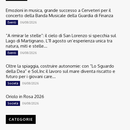
Emozioni in musica, grande successo a Cerveteri per il
concerto della Banda Musicale della Guardia di Finanza
06/08/2026
Eventi
“A rimirar le stelle”: il cielo di San Lorenzo si specchia sul
Lago di Martignano. L’11 agosto un’esperienza unica tra
natura, miti e stelle...
06/08/2026
Eventi
Oltre la spiaggia, costruire autonomie: con “Lo Sguardo
della Dea” e Sol.Inc il lavoro sul mare diventa riscatto e
futuro per i giovani care...
06/08/2026
Società
Oriolo in Rosa 2026
06/08/2026
Società
CATEGORIE