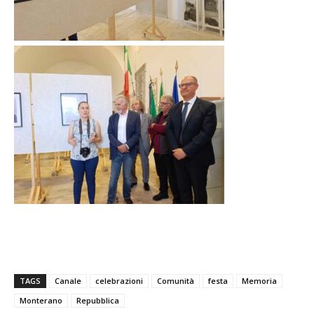
TAGS
Canale
celebrazioni
Comunità
festa
Memoria
Monterano
Repubblica