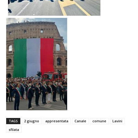
TAGS
2 giugno
appresentata
Canale
comune
Lavini
sfilata