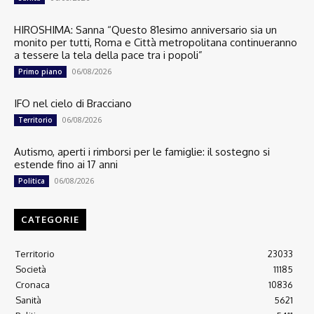
HIROSHIMA: Sanna “Questo 81esimo anniversario sia un
monito per tutti, Roma e Città metropolitana continueranno
a tessere la tela della pace tra i popoli”
06/08/2026
Primo piano
IFO nel cielo di Bracciano
06/08/2026
Territorio
Autismo, aperti i rimborsi per le famiglie: il sostegno si
estende fino ai 17 anni
06/08/2026
Politica
CATEGORIE
Territorio
23033
Società
11185
Cronaca
10836
Sanità
5621