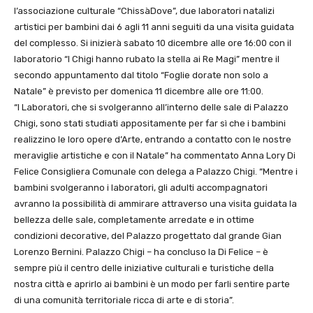
l’associazione culturale “ChissàDove”, due laboratori natalizi
artistici per bambini dai 6 agli 11 anni seguiti da una visita guidata
del complesso. Si inizierà sabato 10 dicembre alle ore 16:00 con il
laboratorio “I Chigi hanno rubato la stella ai Re Magi” mentre il
secondo appuntamento dal titolo “Foglie dorate non solo a
Natale” è previsto per domenica 11 dicembre alle ore 11:00.
“I Laboratori, che si svolgeranno all’interno delle sale di Palazzo
Chigi, sono stati studiati appositamente per far sì che i bambini
realizzino le loro opere d’Arte, entrando a contatto con le nostre
meraviglie artistiche e con il Natale” ha commentato Anna Lory Di
Felice Consigliera Comunale con delega a Palazzo Chigi. “Mentre i
bambini svolgeranno i laboratori, gli adulti accompagnatori
avranno la possibilità di ammirare attraverso una visita guidata la
bellezza delle sale, completamente arredate e in ottime
condizioni decorative, del Palazzo progettato dal grande Gian
Lorenzo Bernini. Palazzo Chigi – ha concluso la Di Felice – è
sempre più il centro delle iniziative culturali e turistiche della
nostra città e aprirlo ai bambini è un modo per farli sentire parte
di una comunità territoriale ricca di arte e di storia”.