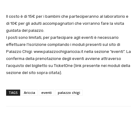
Il costo è di 15€ per i bambini che parteciperanno al laboratorio e
di 10€ per gli adulti accompagnatori che vorranno fare la visita
guidata del palazzo.
I posti sono limitati, per partecipare agli eventi è necessario
effettuare l’iscrizione compilando i moduli presenti sul sito di
Palazzo Chigi: www.palazzochigiariccia.it nella sezione “eventi”. La
conferma della prenotazione degli eventi avviene attraverso
l’acquisto del biglietto su TicketOne (link presente nei moduli della
sezione del sito sopra citata).
TAGS
Ariccia
eventi
palazzo chigi
E-mail
X
WhatsApp
Face