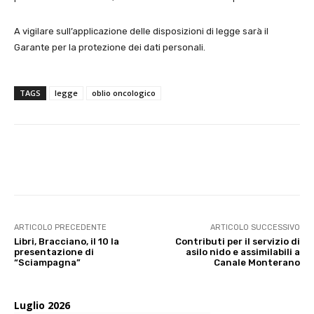
A vigilare sull’applicazione delle disposizioni di legge sarà il
Garante per la protezione dei dati personali.
TAGS
legge
oblio oncologico
E-mail
X
WhatsApp
Face
ARTICOLO PRECEDENTE
ARTICOLO SUCCESSIVO
Libri, Bracciano, il 10 la
Contributi per il servizio di
presentazione di
asilo nido e assimilabili a
“Sciampagna”
Canale Monterano
Luglio 2026