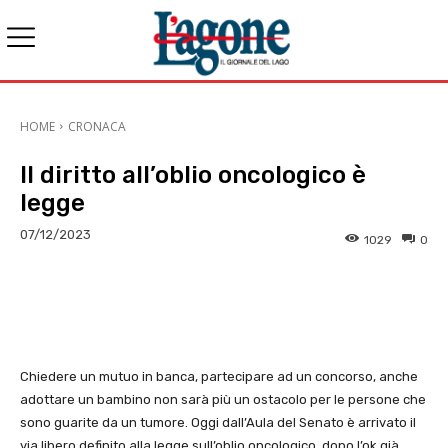
HOME
CRONACA
Il diritto all’oblio oncologico è
legge
07/12/2023
1029
0
E-mail
X
WhatsApp
Face
Chiedere un mutuo in banca, partecipare ad un concorso, anche
adottare un bambino non sarà più un ostacolo per le persone che
sono guarite da un tumore. Oggi dall’Aula del Senato è arrivato il
via libero definito alla legge sull’oblio oncologico, dopo l’ok già